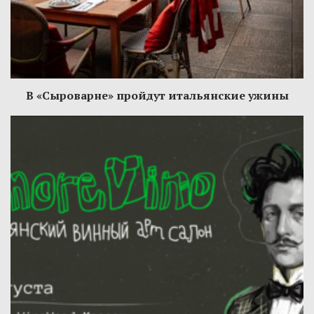
В «Сыроварне» пройдут итальянские ужины