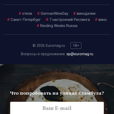
#
отели
#
GermanWineDay
#
виноделие
#
Санкт-Петербург
#
7 настроений Рислинга
#
вино
#
Riesling Weeks Russia
© 2026 Euromag.ru
18+
Вопросы и предложения:
sp@euromag.ru
Что попробовать на улицах Стамбула?