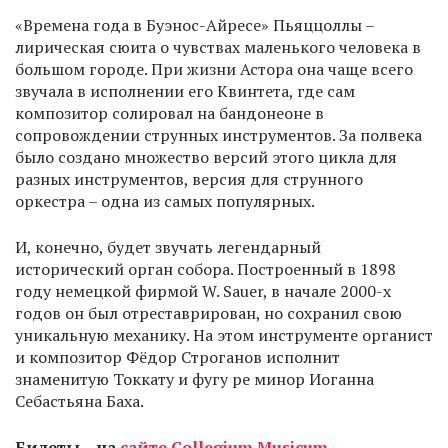
«Времена года в Буэнос-Айресе» Пьяццоллы –
лирическая сюита о чувствах маленького человека в
большом городе. При жизни Астора она чаще всего
звучала в исполнении его Квинтета, где сам
композитор солировал на бандонеоне в
сопровождении струнных инструментов. За полвека
было создано множество версий этого цикла для
разных инструментов, версия для струнного
оркестра – одна из самых популярных.
И, конечно, будет звучать легендарный
исторический орган собора. Построенный в 1898
году немецкой фирмой W. Sauer, в начале 2000-х
годов он был отреставрирован, но сохранил свою
уникальную механику. На этом инструменте органист
и композитор Фёдор Строганов исполнит
знаменитую Токкату и фугу ре минор Иоганна
Себастьяна Баха.
Билеты – на
сайте Collegium Musicum
.