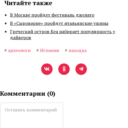
Читайте также
В Москве пройдет фестиваль джелато
В «Сыроварне» пройдут итальянские ужины
Греческий остров Кеа набирает популярность у
дайверов
#
археологи
#
Испания
#
находка
Комментарии (
0
)