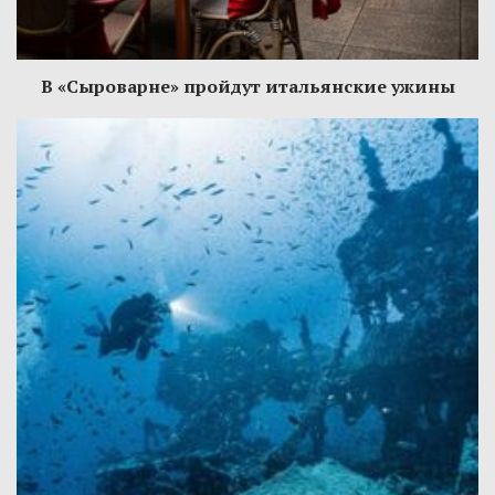
В «Сыроварне» пройдут итальянские ужины