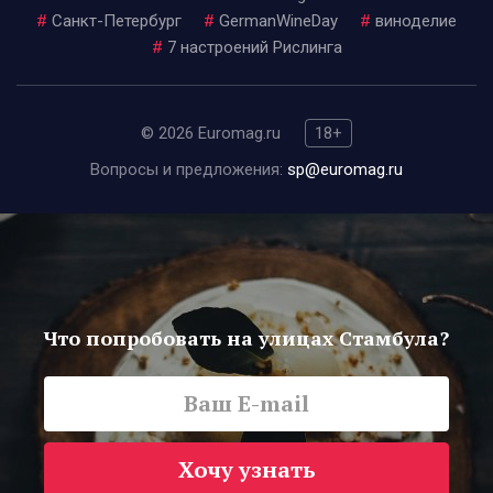
#
Санкт-Петербург
#
GermanWineDay
#
виноделие
#
7 настроений Рислинга
© 2026 Euromag.ru
18+
Вопросы и предложения:
sp@euromag.ru
Что попробовать на улицах Стамбула?
Хочу узнать