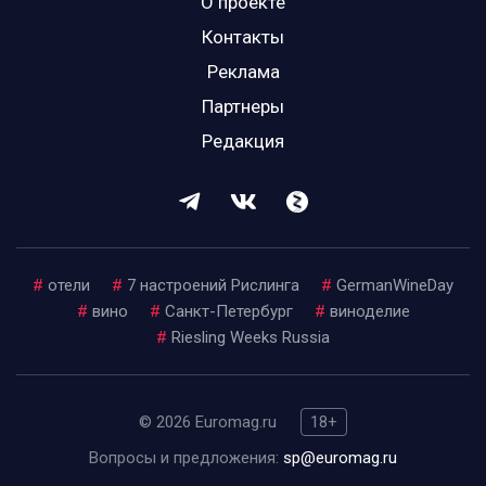
О проекте
Контакты
Реклама
Партнеры
Редакция
#
отели
#
7 настроений Рислинга
#
GermanWineDay
#
вино
#
Санкт-Петербург
#
виноделие
#
Riesling Weeks Russia
© 2026 Euromag.ru
18+
Вопросы и предложения:
sp@euromag.ru