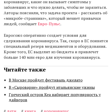
коронавирус, какие он вызывает симптомы у
заболевших и что нужно делать, чтобы не заразиться.
Авторы пояснили, что задача проекта – рассказать об
«микробе-страннике», который меняет привычки
людей, сообщает
Евро-Пульс
.
Евросоюз оперативно создает условия для
сдерживания коронавируса. Так, скоро в ЕС появится
специальный резерв медикаментов и оборудования.
Кроме того, ЕС выделит из бюджета и привлечет
больше 140 млн евро для изучения коронавируса.
Читайте также
В Москве пройдет фестиваль джелато
В «Сыроварне» пройдут итальянские ужины
Греческий остров Кеа набирает популярность у
дайверов
#
дети
#
книга
#
коронавирус