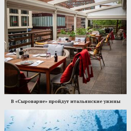
В «Сыроварне» пройдут итальянские ужины