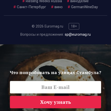
#
Riesling Weeks Russia
#
виноделие
#
Санкт-Петербург
#
вино
#
GermanWineDay
© 2026 Euromag.ru
18+
Вопросы и предложения:
sp@euromag.ru
Что попробовать на улицах Стамбула?
Хочу узнать