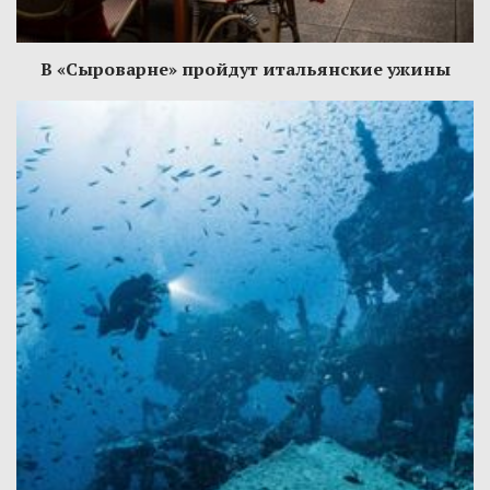
В «Сыроварне» пройдут итальянские ужины