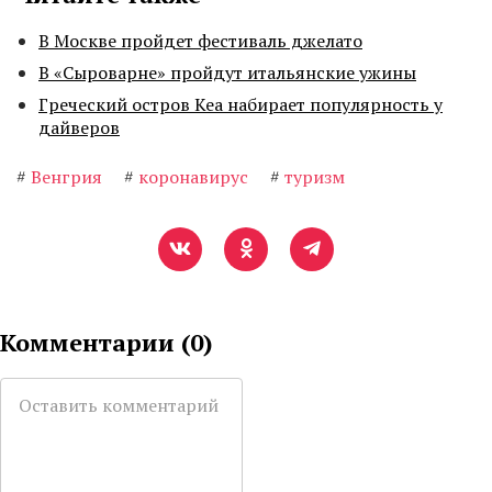
В Москве пройдет фестиваль джелато
В «Сыроварне» пройдут итальянские ужины
Греческий остров Кеа набирает популярность у
дайверов
#
Венгрия
#
коронавирус
#
туризм
Комментарии (
0
)