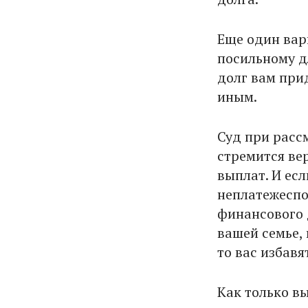
Еще один вар
посильному д
долг вам прид
иным.
Суд при расс
стремится ве
выплат. И есл
неплатежеспо
финансового 
вашей семье,
то вас избав
Как только в