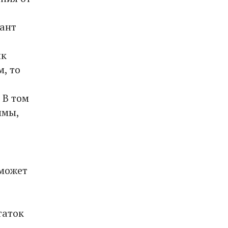
иант
ик
, то
 В том
ммы,
 может
таток