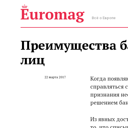
Всё о Европе
Преимущества б
лиц
Когда появля
22 марта 2017
справляться 
признания не
решением бан
Из явных дос
то, что списы