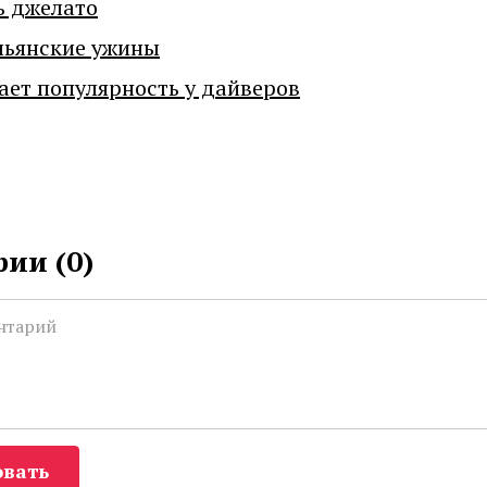
ь джелато
льянские ужины
ает популярность у дайверов
ии (
0
)
вать