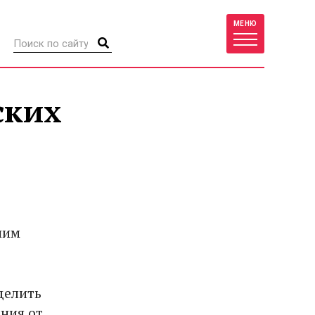
МЕНЮ
ских
шим
делить
ения от