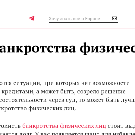
анкротства физиче
ются ситуации, при которых нет возможности
с кредитами, а может быть, созрело решение
состоятельности через суд, то может быть луч
кротство физических лиц.
тоинств
банкротства физических лиц
стоит вы
вается долг. У вас появляется шанс для избавл