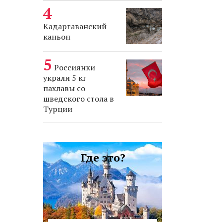
Кадаргаванский
каньон
Россиянки
украли 5 кг
пахлавы со
шведского стола в
Турции
Где это?