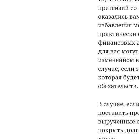
претензий со
оказались вам
избавления м
практически о
финансовых 
для вас могу
измененном ви
случае, если 
которая будет
обязательств.
В случае, есл
поставить пр
вырученные о
покрыть долг.
долга.