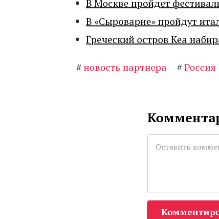
В Москве пройдет фестивал
В «Сыроварне» пройдут ита
Греческий остров Кеа набир
#
новость партнера
#
Россия
Комментар
Комментиро