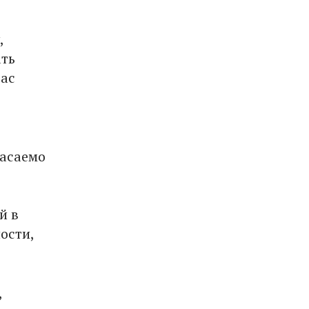
,
ать
вас
касаемо
й в
ости,
,