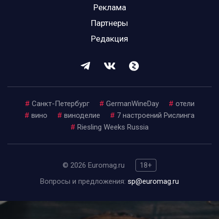
Реклама
Партнеры
Редакция
#
Санкт-Петербург
#
GermanWineDay
#
отели
#
вино
#
виноделие
#
7 настроений Рислинга
#
Riesling Weeks Russia
© 2026 Euromag.ru
18+
Вопросы и предложения:
sp@euromag.ru