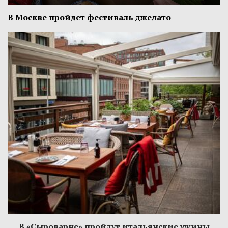
В Москве пройдет фестиваль джелато
В «Сыроварне» пройдут итальянские ужины