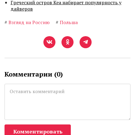
Греческий остров Кеа набирает популярность у
дайверов
#
Взгляд на Россию
#
Польша
Комментарии (
0
)
Комментировать