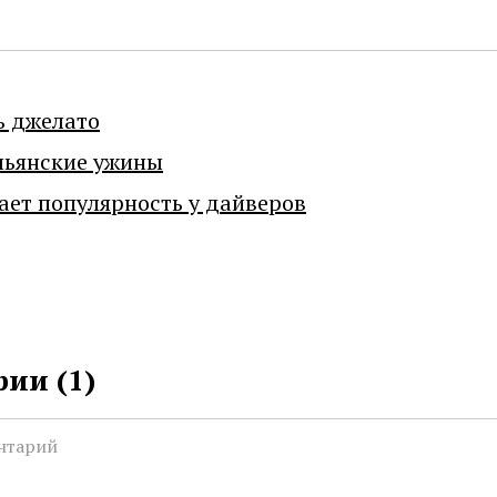
ь джелато
льянские ужины
ает популярность у дайверов
ии (
1
)