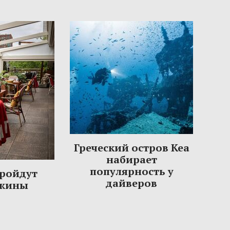
Греческий остров Кеа
набирает
популярность у
пройдут
дайверов
ужины