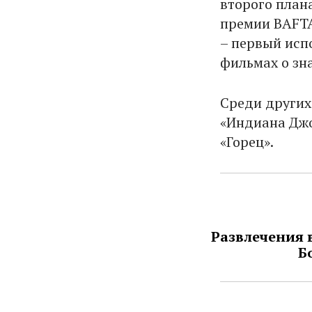
второго план
премии BAFTA
– первый исп
фильмах о зн
Среди других
«Индиана Джо
«Горец».
Развлечения 
Б