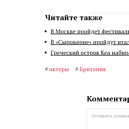
Читайте также
В Москве пройдет фестивал
В «Сыроварне» пройдут ита
Греческий остров Кеа набир
#
актеры
#
Британия
Комментар