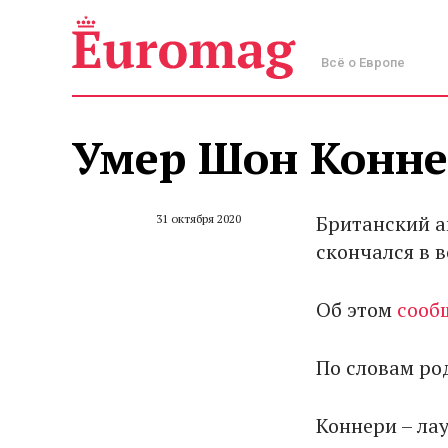
Всё о Европе
Умер Шон Конн
Британский а
31 октября 2020
скончался в в
Об этом
сооб
По словам ро
Коннери – ла