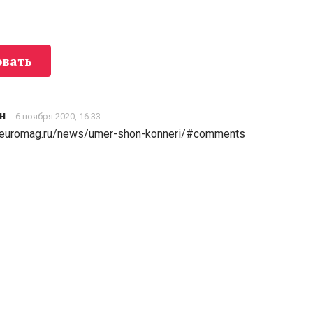
вать
н
6 ноября 2020, 16:33
.euromag.ru/news/umer-shon-konneri/#comments