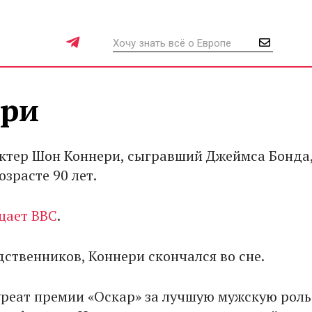
ери
ктер Шон Коннери, сыгравший Джеймса Бонда
озрасте 90 лет.
щает BBC
.
дственников, Коннери скончался во сне.
уреат премии «Оскар» за лучшую мужскую роль