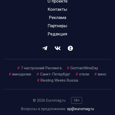
О проекте
Контакты
Реклама
Партнеры
Редакция
#
7 настроений Рислинга
#
GermanWineDay
#
виноделие
#
Санкт-Петербург
#
отели
#
вино
#
Riesling Weeks Russia
© 2026 Euromag.ru
18+
Вопросы и предложения:
sp@euromag.ru