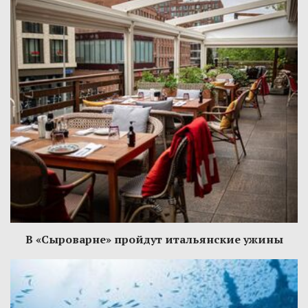
В «Сыроварне» пройдут итальянские ужины