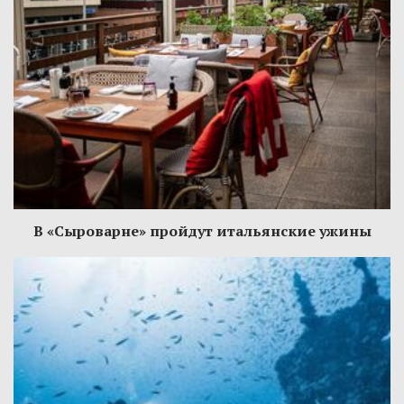
В «Сыроварне» пройдут итальянские ужины