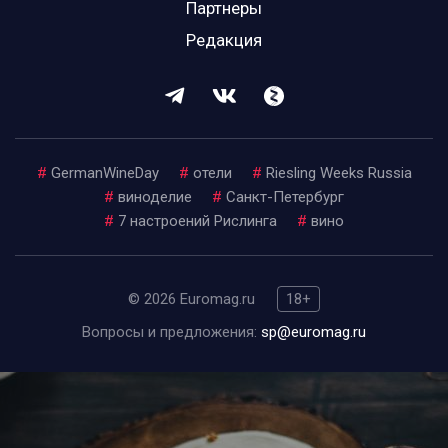
Партнеры
Редакция
#
GermanWineDay
#
отели
#
Riesling Weeks Russia
#
виноделие
#
Санкт-Петербург
#
7 настроений Рислинга
#
вино
© 2026 Euromag.ru
18+
Вопросы и предложения:
sp@euromag.ru