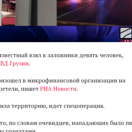
известный взял в заложники девять человек,
ВД Грузии
.
изошел в микрофинансовой организации на
ретели, пишет
РИА Новости.
ила территорию, идет спецоперация.
то, по словам очевидцев, нападающих было пя
ы гранатами.