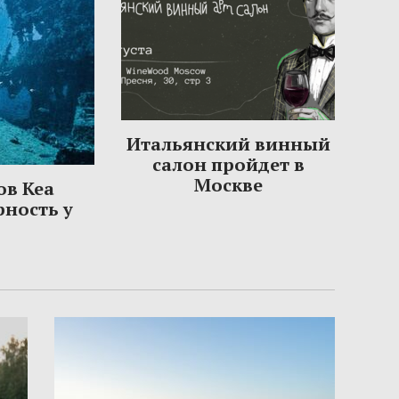
Итальянский винный
салон пройдет в
Москве
ов Кеа
рность у