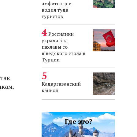
амфитеатр и
водил туда
туристов
Россиянки
украли 5 кг
пахлавы со
шведского стола в
Турции
 так
Кадаргаванский
икам.
каньон
Где это?