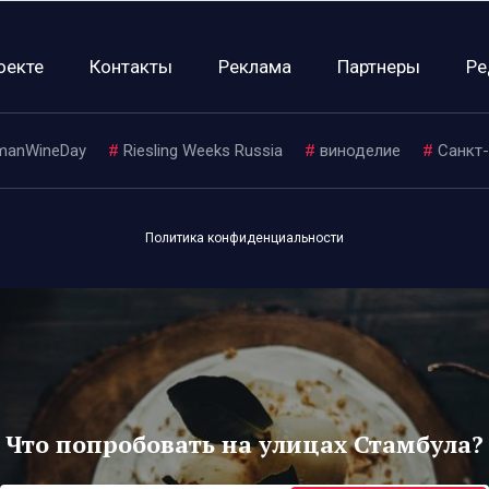
оекте
Контакты
Реклама
Партнеры
Ре
manWineDay
#
Riesling Weeks Russia
#
виноделие
#
Санкт
Политика конфиденциальности
Что попробовать на улицах Стамбула?