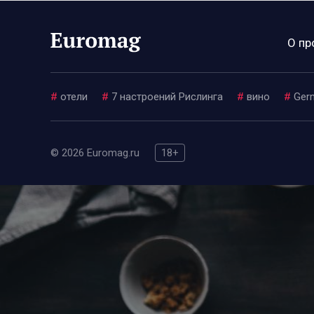
О пр
#
отели
#
7 настроений Рислинга
#
вино
#
Ger
© 2026 Euromag.ru
18+