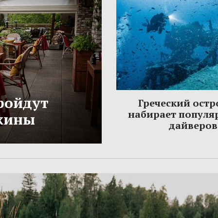
ройдут
Греческий остр
набирает популя
жины
дайверов