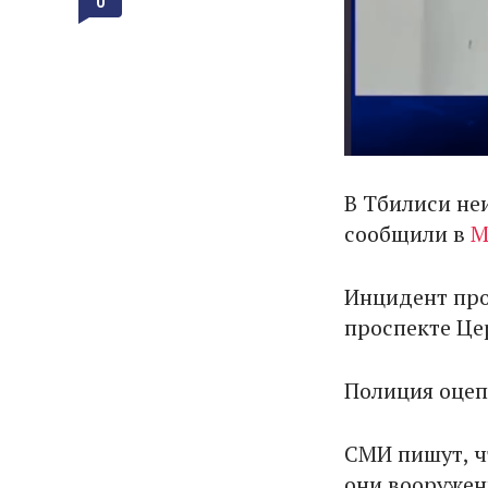
0
В Тбилиси не
сообщили в
М
Инцидент про
проспекте Це
Полиция оцеп
СМИ пишут, ч
они вооружен