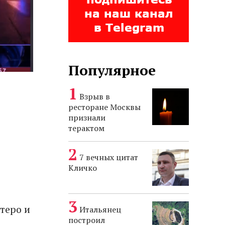
Популярное
Взрыв в
ресторане Москвы
признали
терактом
7 вечных цитат
Кличко
теро и
Итальянец
построил