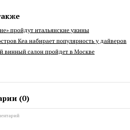
также
не» пройдут итальянские ужины
остров Кеа набирает популярность у дайверов
й винный салон пройдет в Москве
рии (
0
)