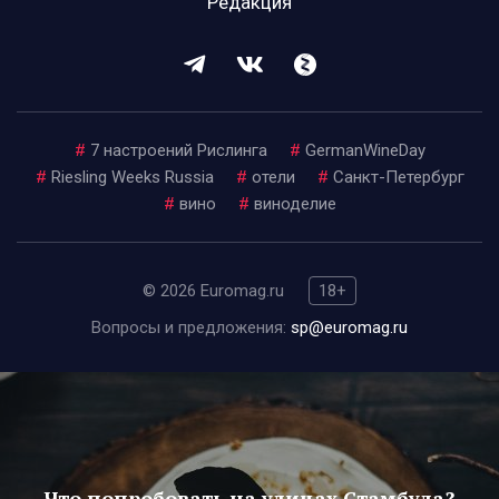
Редакция
#
7 настроений Рислинга
#
GermanWineDay
#
Riesling Weeks Russia
#
отели
#
Санкт-Петербург
#
вино
#
виноделие
© 2026 Euromag.ru
18+
Вопросы и предложения:
sp@euromag.ru
Что попробовать на улицах Стамбула?