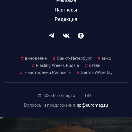
Реклама
Партнеры
Редакция
#
виноделие
#
Санкт-Петербург
#
вино
#
Riesling Weeks Russia
#
отели
#
7 настроений Рислинга
#
GermanWineDay
© 2026 Euromag.ru
18+
Вопросы и предложения:
sp@euromag.ru