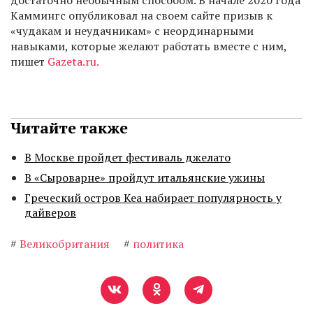
достаточно необычным способом. В начале 2020 года
Каммингс опубликовал на своем сайте призыв к
«чудакам и неудачникам» с неординарными
навыками, которые желают работать вместе с ним,
пишет
Gazeta.ru.
Читайте также
В Москве пройдет фестиваль джелато
В «Сыроварне» пройдут итальянские ужины
Греческий остров Кеа набирает популярность у
дайверов
#
Великобритания
#
политика