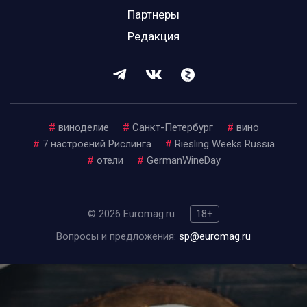
Партнеры
Редакция
#
виноделие
#
Санкт-Петербург
#
вино
#
7 настроений Рислинга
#
Riesling Weeks Russia
#
отели
#
GermanWineDay
© 2026 Euromag.ru
18+
Вопросы и предложения:
sp@euromag.ru