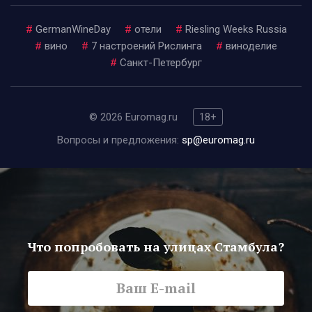
#
GermanWineDay
#
отели
#
Riesling Weeks Russia
#
вино
#
7 настроений Рислинга
#
виноделие
#
Санкт-Петербург
© 2026 Euromag.ru
18+
Вопросы и предложения:
sp@euromag.ru
Что попробовать на улицах Стамбула?