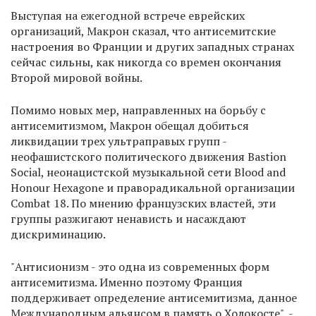
Выступая на ежегодной встрече еврейских
организаций, Макрон сказал, что антисемитские
настроения во Франции и других западных странах
сейчас сильны, как никогда со времен окончания
Второй мировой войны.
Помимо новых мер, направленных на борьбу с
антисемитизмом, Макрон обещал добиться
ликвидации трех ультраправых групп -
неофашистского политического движения Bastion
Social, неонацистской музыкальной сети Blood and
Honour Hexagone и праворадикальной организации
Combat 18. По мнению французских властей, эти
группы разжигают ненависть и насаждают
дискриминацию.
"Антисионизм - это одна из современных форм
антисемитизма. Именно поэтому Франция
поддерживает определение антисемитизма, данное
Международным альянсом в память о Холокосте", -