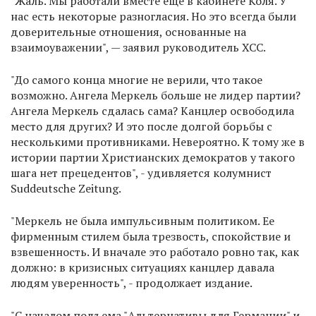
"Жаль. Мы работали вместе еще в кабинете Коля. У
нас есть некоторые разногласия. Но это всегда были
доверительные отношения, основанные на
взаимоуважении", — заявил руководитель ХСС.
"До самого конца многие не верили, что такое
возможно. Ангела Меркель больше не лидер партии?
Ангела Меркель сдалась сама? Канцлер освободила
место для других? И это после долгой борьбы с
несколькими противниками. Невероятно. К тому же в
истории партии Христианских демократов у такого
шага нет прецедентов", - удивляется колумнист
Suddeutsche Zeitung.
"Меркель не была импульсивным политиком. Ее
фирменным стилем была трезвость, спокойствие и
взвешенность. И вначале это работало ровно так, как
должно: в кризисных ситуациях канцлер давала
людям уверенность", - продолжает издание.
"С началом подъема "Альтернативы для Германии" и