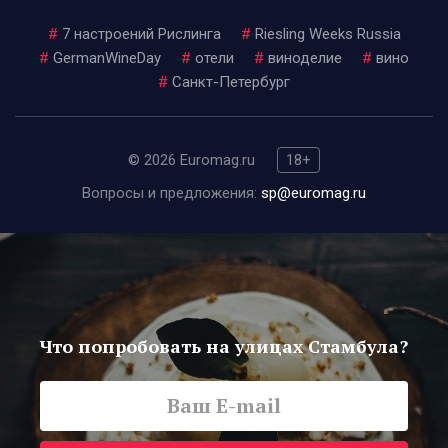
#
7 настроений Рислинга
#
Riesling Weeks Russia
#
GermanWineDay
#
отели
#
виноделие
#
вино
#
Санкт-Петербург
© 2026 Euromag.ru
18+
Вопросы и предложения:
sp@euromag.ru
Что попробовать на улицах Стамбула?