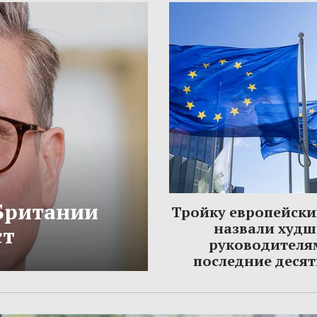
Британии
Тройку европейски
назвали худ
ст
руководителя
последние деся