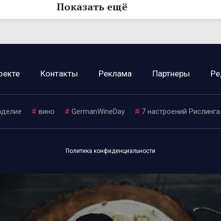
Показать ещё
оекте
Контакты
Реклама
Партнеры
Ре
оделие
#
вино
#
GermanWineDay
#
7 настроений Рислинга
Политика конфиденциальности