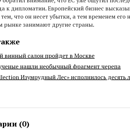
 обратил внимание, что ЕС уже ощутил послед
да к дипломатии. Европейский бизнес высказы
тем, что он несет убытки, а тем временем его 
м рынке занимают другие страны.
также
й винный салон пройдет в Москве
ученые нашли необычный фрагмент черепа
llection Изумрудный Лес» исполнилось десять 
рии (
0
)