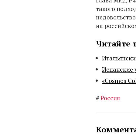
Глава МИД РФ
такого подхо
недовольство 
на российско
Читайте 
Итальянски
Испанские 
«Cosmos Co
#
Россия
Коммента