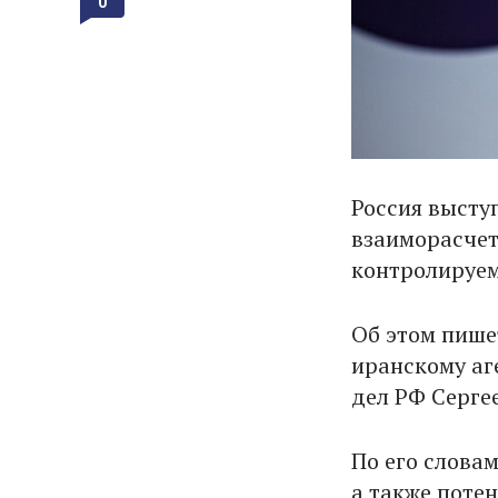
0
Россия высту
взаиморасчет
контролируем
Об этом пиш
иранскому аг
дел РФ Серге
По его слова
а также поте