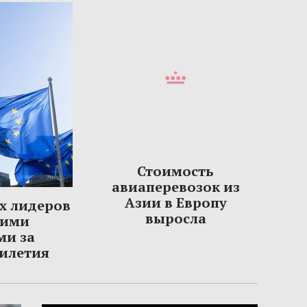
Стоимость
авиаперевозок из
Азии в Европу
х лидеров
выросла
шими
ми за
тилетия