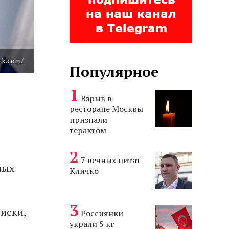
ck.com/
Популярное
Взрыв в
ресторане Москвы
признали
терактом
7 вечных цитат
ных
Кличко
иски,
Россиянки
украли 5 кг