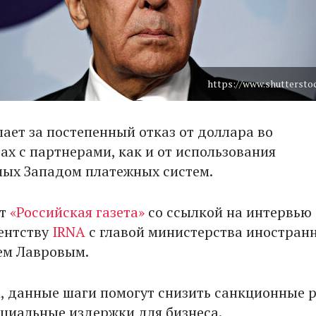
https://www.shuttersto
пает за постепенный отказ от доллара во
ах с партнерами, как и от использования
ых Западом платежных систем.
ет
«Российская газета»
со ссылкой на интервью
ентству
IRNA
с главой министерства иностран
ем Лавровым.
м, данные шаги помогут снизить санкционные р
нциальные издержки для бизнеса.