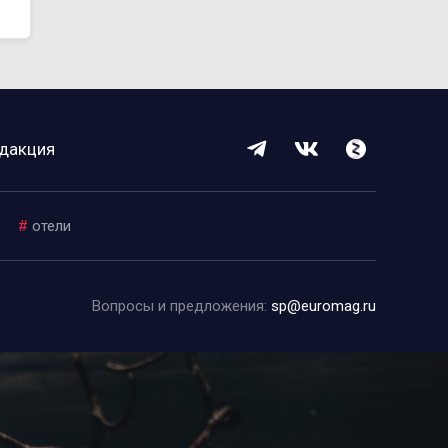
дакция
#
отели
Вопросы и предложения:
sp@euromag.ru