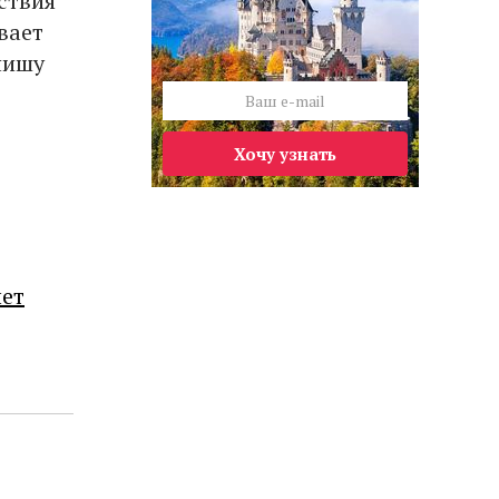
ствия
вает
нишу
Хочу узнать
лет