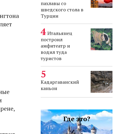
пахлавы со
шведского стола в
нгтона
Турции
вляет
Итальянец
построил
амфитеатр и
водил туда
туристов
Кадаргаванский
каньон
нные
и
рене,
Где это?