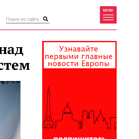
МЕНЮ
 над
стем