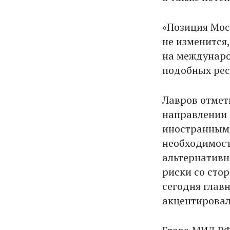
«Позиция Мос
не изменится
на междунаро
подобных рес
Лавров отмет
направлении 
иностранными
необходимост
альтернативн
риски со сто
сегодня глав
акцентировал