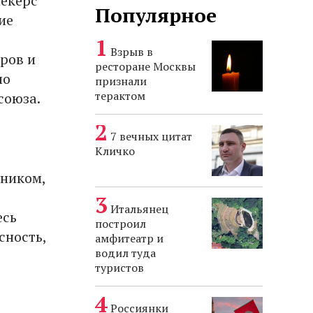
екерс"
Популярное
ие
Взрыв в
ров и
ресторане Москвы
ло
признали
терактом
союза.
7 вечных цитат
Кличко
зником,
Итальянец
есь
построил
сность,
амфитеатр и
водил туда
туристов
Россиянки