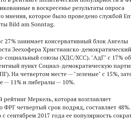
икованные в воскресенье результаты опроса
о мнения, которое было проведено службой E
еты Bild am Sonntag.
 с 27% занимает консервативный блок Ангелы
рста Зеехофера Христианско-демократически
о-социальный союзы (ХДС/ХСС). "АдГ" с 17% о
ентный пункт Социал-демократическую парт
Г). На четвертом месте — "зеленые" с 15%, зат
е — 11% и либералы — 10%.
 рейтинг Меркель, которая возглавляет
о ФРГ четвертый срок подряд, составляет 48%.
 с сентябрем 2017 года ее популярность сокра