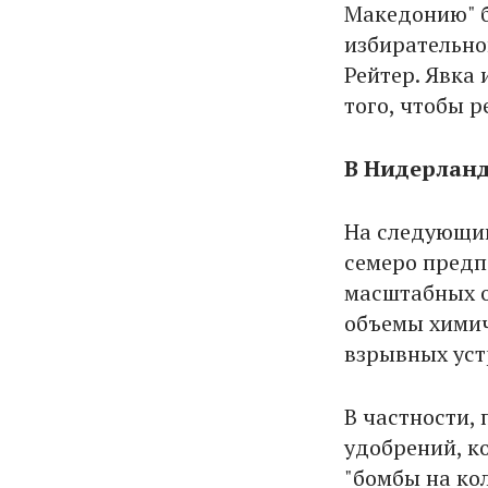
Македонию" б
избирательно
Рейтер. Явка
того, чтобы 
В Нидерланд
На следующий
семеро предп
масштабных о
объемы химич
взрывных уст
В частности,
удобрений, к
"бомбы на кол