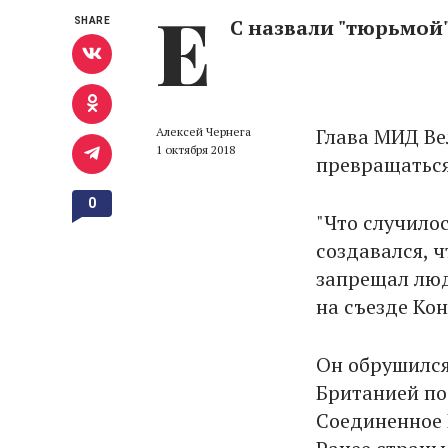
Е
С назвали "тюрьмой
SHARE
Глава МИД Ве
Алексей Чернега
1 октября 2018
превращаться
0
"Что случило
создавался, 
запрещал людя
на съезде Ко
Он обрушился
Британией по 
Соединенное 