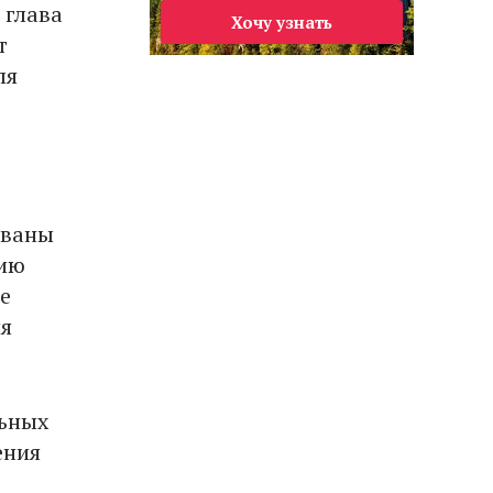
 глава
Хочу узнать
т
ля
ованы
рию
е
ия
льных
ения