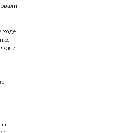
ровали
в ходе
ения
ндов и
во
ась
РГ.