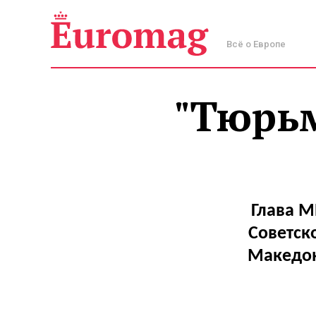
Всё о Европе
"Тюрьм
Глава М
Советск
Македон