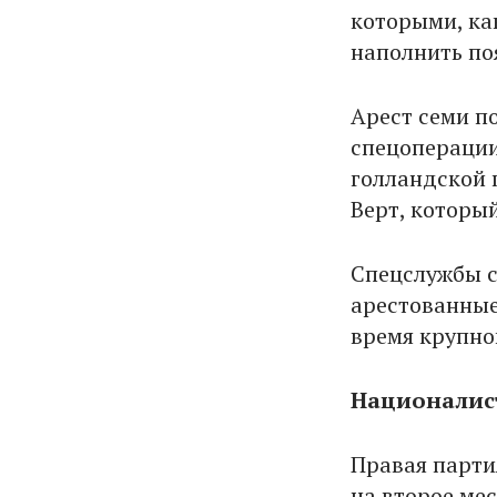
которыми, ка
наполнить по
Арест семи п
спецоперации
голландской 
Верт, которы
Спецслужбы с
арестованные
время крупно
Националис
Правая парти
на второе ме