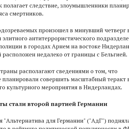
к полагает следствие, злоумышленники плани
яса смертников.
одозреваемых произошел в минувший четверг 
 элитного антитеррористического подраздел
полиции в городах Арнем на востоке Нидерла
й расположен недалеко от границы с Бельгией.
траны располагают сведениями о том, что
 планировали совершить масштабный теракт 
го культурного мероприятия в Нидерландах.
ты стали второй партией Германии
я "Альтернатива для Германии" ("АдГ") поднял
сто в рейтинге политической популярности в Ф