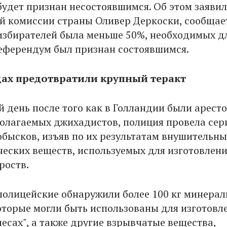
удет признан несостоявшимся. Об этом заявил
й комиссии страны Оливер Деркоски, сообщае
 избирателей была меньше 50%, необходимых д
референдум был признан состоявшимся.
ах предотвратили крупный теракт
 день после того как в Голландии были арест
олагаемых джихадистов, полиция провела се
бысков, изъяв по их результатам внушительны
еских веществ, используемых для изготовлен
роств.
 полицейские обнаружили более 100 кг минера
оторые могли быть использованы для изготовл
есах", а также другие взрывчатые вещества,