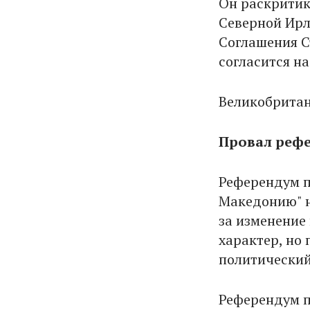
Он раскритик
Северной Ирл
Соглашения С
согласится н
Великобритан
Провал реф
Референдум 
Македонию" н
за изменение
характер, но 
политический
Референдум п