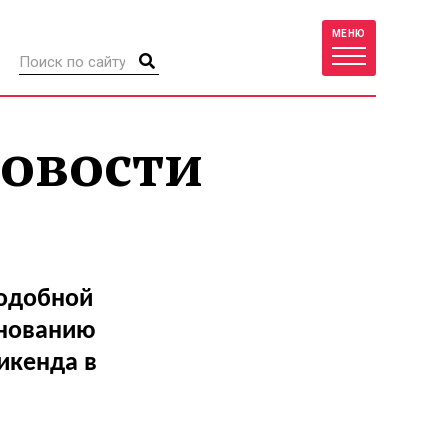
МЕНЮ
новости
подобной
енованию
икенда в