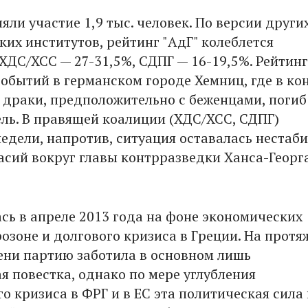
яли участие 1,9 тыс. человек. По версии други
ких институтов, рейтинг "АдГ" колеблется
 ХДС/ХСС — 27-31,5%, СДПГ — 16-19,5%. Рейтинг
событий в германском городе Хемниц, где в ко
е драки, предположительно с беженцами, погиб
ль. В правящей коалиции (ХДС/ХСС, СДПГ)
недели, напротив, ситуация оставалась нестаб
ласий вокруг главы контрразведки Ханса-Георг
ась в апреле 2013 года на фоне экономических
розоне и долгового кризиса в Греции. На прот
ени партию заботила в основном лишь
я повестка, однако по мере углубления
о кризиса в ФРГ и в ЕС эта политическая сила