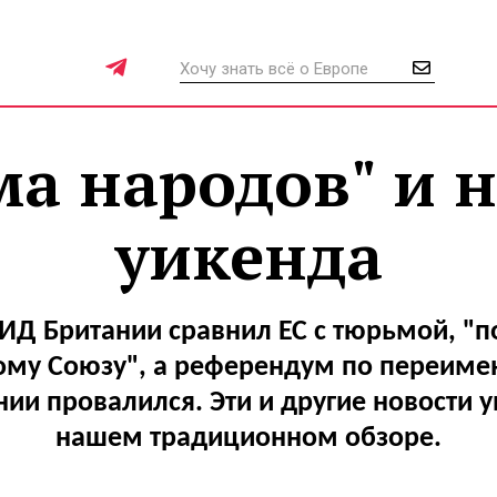
а народов" и 
уикенда
ИД Британии сравнил ЕС с тюрьмой, "
ому Союзу", а референдум по переим
ии провалился. Эти и другие новости у
нашем традиционном обзоре.