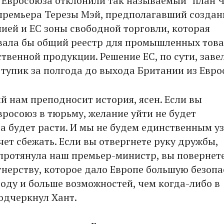
 Евросоюза отклонили так называемый "план Ч
премьера Терезы Мэй, предполагавший создан
ией и ЕС зоны свободной торговли, которая
ала бы общий реестр для промышленных това
твенной продукции. Решение ЕС, по сути, заве
 тупик за полгода до выхода Британии из Евро
й нам преподносит история, ясен. Если вы
вросоюз в тюрьму, желание уйти не будет
 а будет расти. И мы не будем единственным у
ет сбежать. Если вы отвергнете руку дружбы,
протянула наш премьер-министр, вы повернет
тнерству, которое дало Европе большую безопа
оду и больше возможностей, чем когда-либо в
подчеркнул Хант.