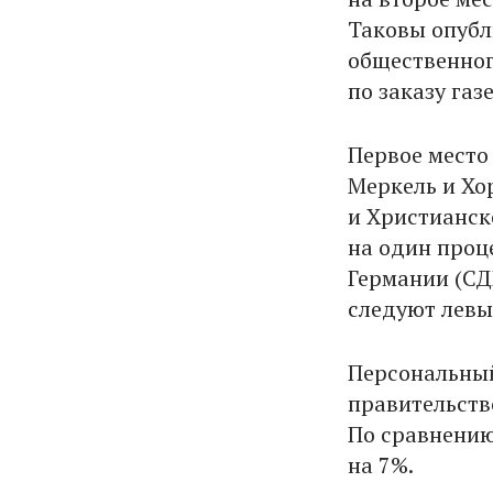
Таковы опубл
общественног
по заказу газ
Первое место
Меркель и Хо
и Христианск
на один проц
Германии (СДП
следуют левы
Персональный
правительств
По сравнению
на 7%.