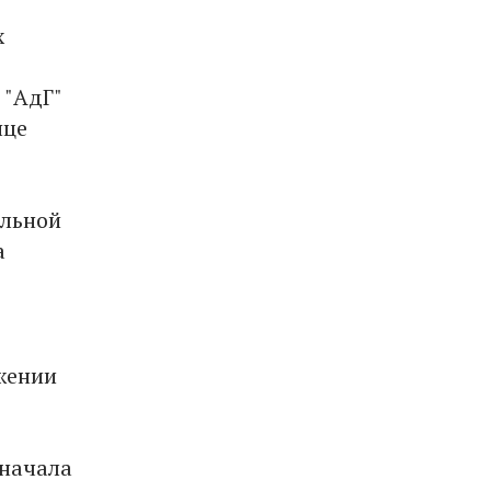
х
 "АдГ"
нце
ильной
а
яжении
 начала