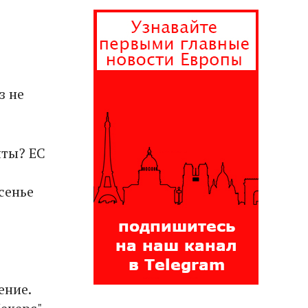
з не
чты? ЕС
сенье
ение.