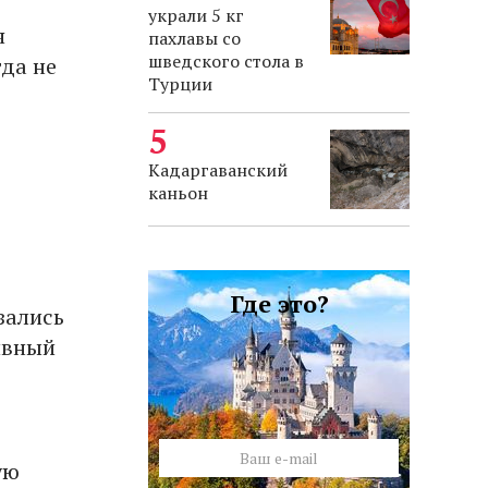
украли 5 кг
я
пахлавы со
шведского стола в
гда не
Турции
Кадаргаванский
каньон
Где это?
зались
ивный
ую