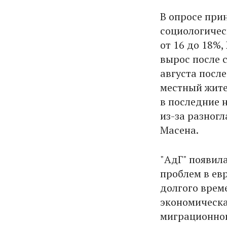
В опросе прин
социологичес
от 16 до 18%,
вырос после 
августа посл
местный жите
в последние 
из-за разног
Масена.
"АдГ" появил
проблем в ев
долгого врем
экономическа
миграционног