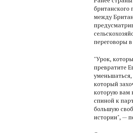
Ранее страны
британского 
между Британ
предусматрив
сельскохозяйс
переговоры в
"Урок, которы
превратите Е
уменьшаться,
который захоч
которую вам 
спиной к пар
большую своб
истории", — 