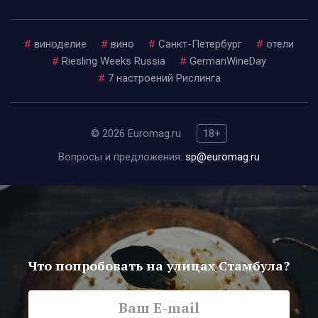
#
виноделие
#
вино
#
Санкт-Петербург
#
отели
#
Riesling Weeks Russia
#
GermanWineDay
#
7 настроений Рислинга
© 2026 Euromag.ru
18+
Вопросы и предложения:
sp@euromag.ru
Что попробовать на улицах Стамбула?