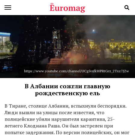
https://www.youtube.com/channel/UCg5vxfkWPRtGrz_2Txz7JZw
В Албании сожгли главную
рождественскую ель
В
Тиране, столице Албании, вспыхнули беспорядки.
Люди вышли на улицы после известия, что
полицейские убили нарушителя карантина, 25-
летнего Клодиана Раша. Он был застрелен при
попытке задержания. По версии полицейских, он мог