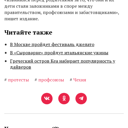
дети стали заложниками в споре между
правительством, профсоюзами и забастовщиками»,
пишет издание.
Читайте также
В Москве пройдет фестиваль джелато
В «Сыроварне» пройдут итальянские ужины
Греческий остров Кеа набирает популярность у
дайверов
#
протесты
#
профсоюзы
#
Чехия