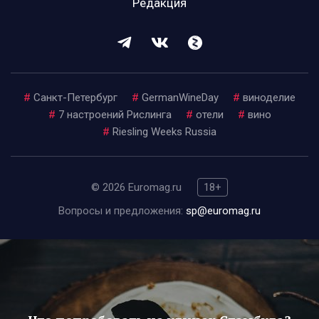
Редакция
#
Санкт-Петербург
#
GermanWineDay
#
виноделие
#
7 настроений Рислинга
#
отели
#
вино
#
Riesling Weeks Russia
© 2026 Euromag.ru
18+
Вопросы и предложения:
sp@euromag.ru