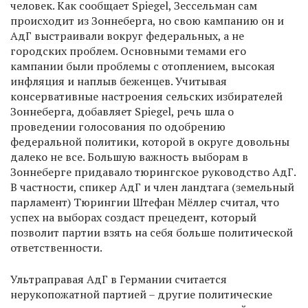
человек. Как сообщает Spiegel, Зессельман сам
происходит из Зоннеберга, но свою кампанию он и
АдГ выстраивали вокруг федеральных, а не
городских проблем. Основными темами его
кампании были проблемы с отоплением, высокая
инфляция и наплыв беженцев. Учитывая
консервативные настроения сельских избирателей
Зоннеберга, добавляет Spiegel, речь шла о
проведении голосования по одобрению
федеральной политики, которой в округе довольны
далеко не все. Большую важность выборам в
Зоннеберге придавало тюрингское руководство АдГ.
В частности, спикер АдГ и член ландтага (земельный
парламент) Тюрингии Штефан Мёллер считал, что
успех на выборах создаст прецедент, который
позволит партии взять на себя больше политической
ответственности.
Ультраправая АдГ в Германии считается
нерукопожатной партией – другие политические