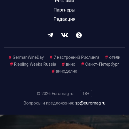
Реклама
Партнеры
Редакция
#
GermanWineDay
#
7 настроений Рислинга
#
отели
#
Riesling Weeks Russia
#
вино
#
Санкт-Петербург
#
виноделие
© 2026 Euromag.ru
18+
Вопросы и предложения:
sp@euromag.ru