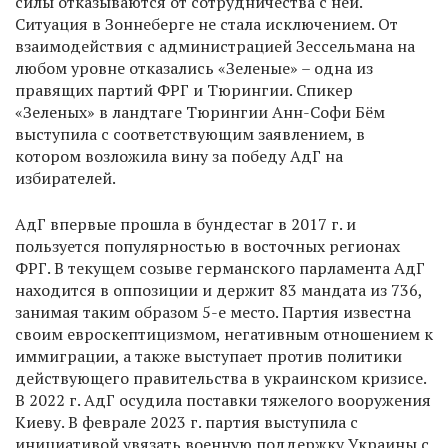
силы отказываются от сотрудничества с ней.
Ситуация в Зоннеберге не стала исключением. От
взаимодействия с администрацией Зессельмана на
любом уровне отказались «Зеленые» – одна из
правящих партий ФРГ и Тюрингии. Спикер
«Зеленых» в ландтаге Тюрингии Анн-Софи Бём
выступила с соответствующим заявлением, в
котором возложила вину за победу АдГ на
избирателей.
АдГ впервые прошла в бундестаг в 2017 г. и
пользуется популярностью в восточных регионах
ФРГ. В текущем созыве германского парламента АдГ
находится в оппозиции и держит 83 мандата из 736,
занимая таким образом 5-е место. Партия известна
своим евроскептицизмом, негативным отношением к
иммиграции, а также выступает против политики
действующего правительства в украинском кризисе.
В 2022 г. АдГ осудила поставки тяжелого вооружения
Киеву. В феврале 2023 г. партия выступила с
инициативой увязать военную поддержку Украины с