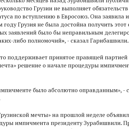
Несколько месяцев назад Зурабишвили публичн
руководство Грузии не выполняет обязательств
туса по вступлению в Евросоюз. Она заявила и
 году Грузия не была достойна получить этот 
ых заявлений было бы неправильным делегир
аких-либо полномочий
»
, - сказал Гарибашвили.
что поддерживает принятое правящей партией
мечта» решение о начале процедуры импичмен
импичменте было абсолютно оправданным», - 
.
Грузинской мечты» на прошлой неделе объявил
дуры импичмента президенту Зурабишвили. П