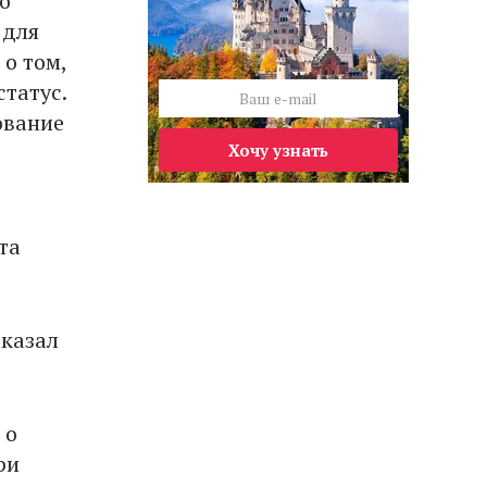
о
 для
 о том,
статус.
ование
Хочу узнать
та
сказал
 о
ри