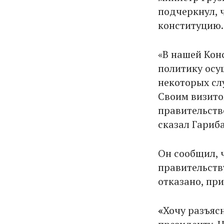
подчеркнул, 
конституцию.
«В нашей Кон
политику осу
некоторых сл
Своим визитом
правительств
сказал Гариб
Он сообщил, 
правительств
отказано, пр
«
Хочу разъяс