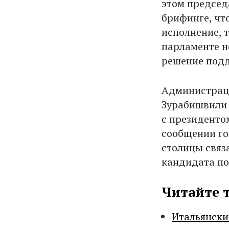
этом председ
брифинге, что
исполнение, т
парламенте н
решение подд
Администраци
Зурабишвили 
с президенто
сообщении го
столицы связ
кандидата по
Читайте 
Итальянски