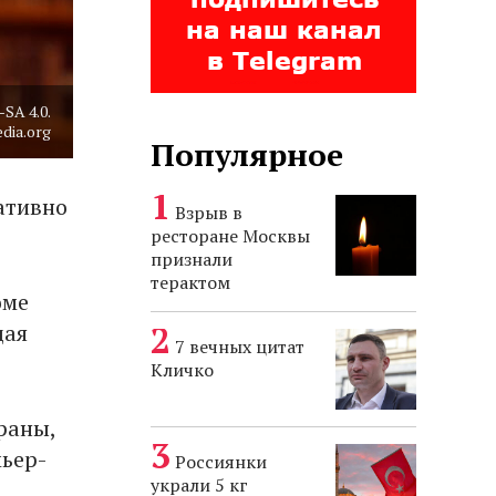
-SA 4.0.
dia.org
Популярное
ативно
Взрыв в
ресторане Москвы
признали
терактом
оме
щая
7 вечных цитат
Кличко
раны,
мьер-
Россиянки
украли 5 кг