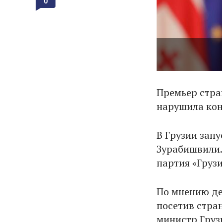
0
Премьер стра
нарушила ко
В Грузии зап
Зурабишвили.
партия «Груз
По мнению де
посетив стра
министр Груз