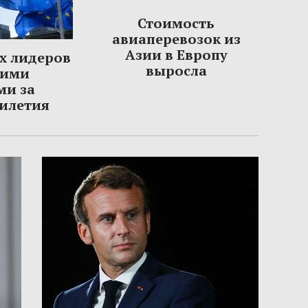
Стоимость
авиаперевозок из
Азии в Европу
х лидеров
выросла
шими
ми за
тилетия