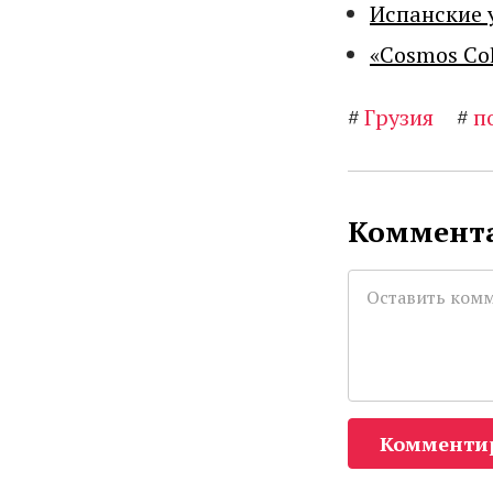
Испанские 
«Cosmos Co
#
Грузия
#
п
Коммента
Комменти