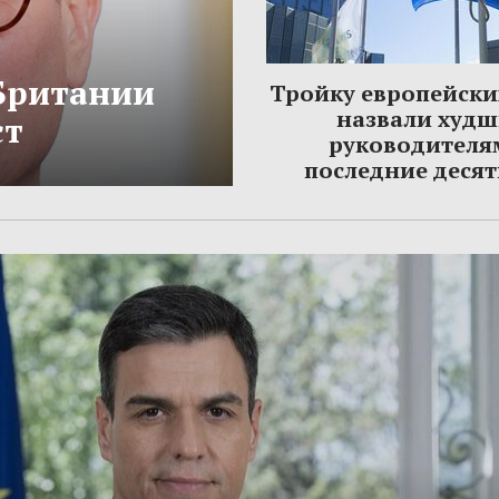
Британии
Тройку европейски
назвали худ
ст
руководителя
последние деся