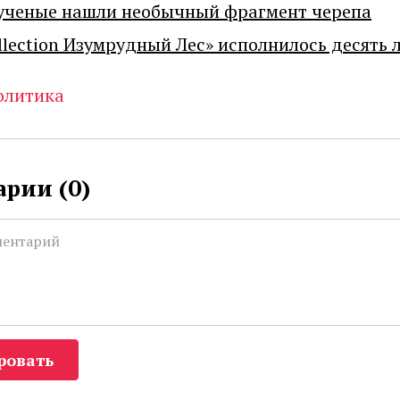
ученые нашли необычный фрагмент черепа
llection Изумрудный Лес» исполнилось десять 
олитика
рии (
0
)
ровать