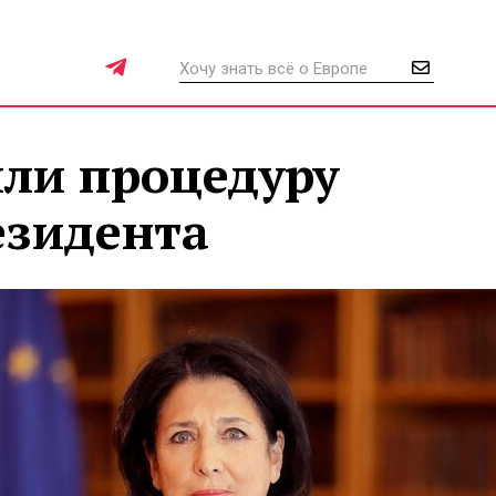
или процедуру
езидента