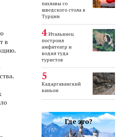
пахлавы со
шведского стола в
Турции
юю
Итальянец
построил
т в
амфитеатр и
кцию.
водил туда
туристов
-
ства.
Кадаргаванский
каньон
к
ыло
Где это?