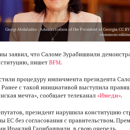
Giorgi Abdaladze - Administration of the President of Georgia. CC BY
commons.wikime
ны заявил, что Саломе Зурабишвили демонстр
нституцию, пишет
BFM.
устили процедуру импичмента президента Сал
 Ранее с такой инициативой выступила правя
инская мечта», сообщает телеканал
«Имеди»
.
путатов, президент нарушила конституцию ст
ны ЕС без согласования с правительством. Пре
ии Ираклий Гарибашвили, в свою очередь,