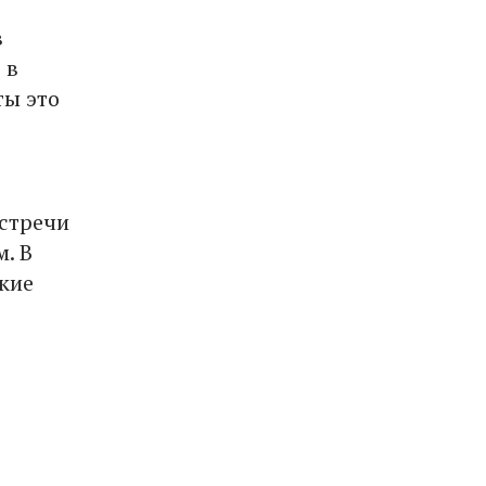
в
 в
ты это
встречи
. В
кие