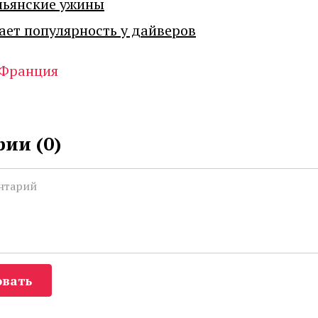
льянские ужины
ает популярность у дайверов
Франция
ии (
0
)
вать