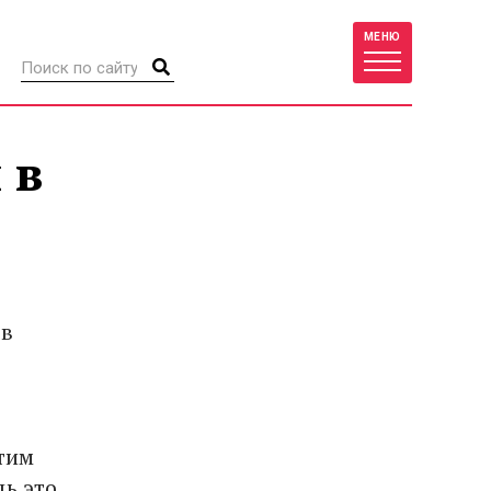
МЕНЮ
 в
 в
тим
дь это