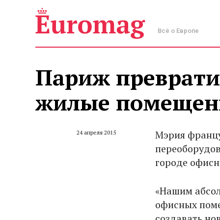
Всё о Европе
Париж преврати
жилые помещен
Мэрия францу
24 апреля 2015
переоборудов
городе офисны
«Нашим абсо
офисных поме
создавать нов