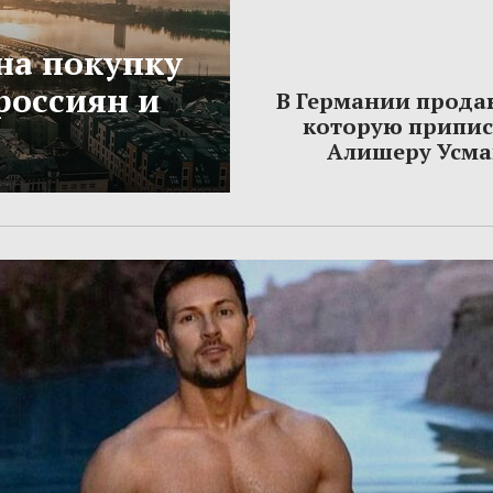
на покупку
россиян и
В Германии прода
которую припи
Алишеру Усма