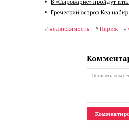
В «Сыроварне» пройдут ита
Греческий остров Кеа набир
#
недвижимость
#
Париж
#
Комментар
Комментиро