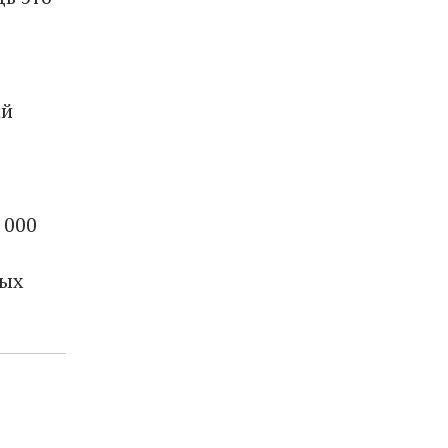
ий
 000
мых