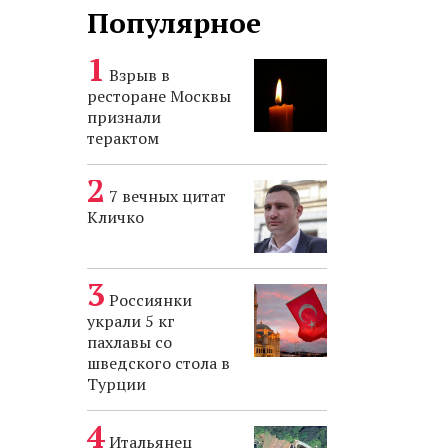
Популярное
Взрыв в
ресторане Москвы
признали
терактом
7 вечных цитат
Кличко
Россиянки
украли 5 кг
пахлавы со
шведского стола в
Турции
Итальянец