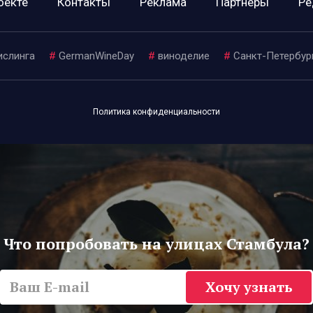
оекте
Контакты
Реклама
Партнеры
Ре
ислинга
#
GermanWineDay
#
виноделие
#
Санкт-Петербур
Политика конфиденциальности
Что попробовать на улицах Стамбула?
Хочу узнать