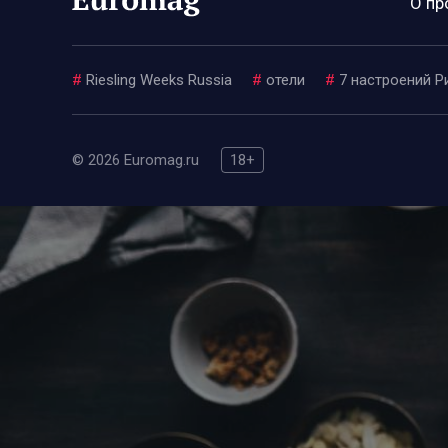
О пр
#
Riesling Weeks Russia
#
отели
#
7 настроений Р
© 2026 Euromag.ru
18+