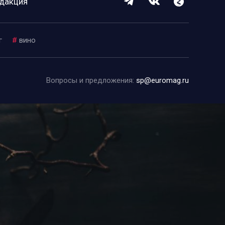
дакция
г
#
вино
Вопросы и предложения:
sp@euromag.ru