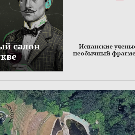
ый салон
Испанские учены
необычный фрагме
скве