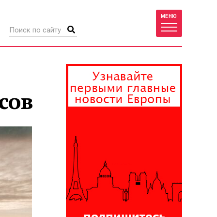
МЕНЮ
сов