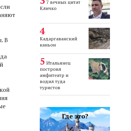
7 вечных цитат
если
Кличко
раняют
Кадаргаванский
. В
каньон
ода
Итальянец
ый
построил
амфитеатр и
водил туда
туристов
ской
ния
ые
Где это?