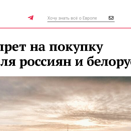
прет на покупку
я россиян и белору