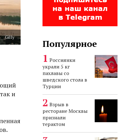
Gilly
Популярное
Россиянки
украли 5 кг
пахлавы со
шведского стола в
ующий
Турции
так и
Взрыв в
ресторане Москвы
признали
пленная
терактом
ов.