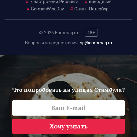
#
7 настроений Рислинга
#
виноделие
#
GermanWineDay
#
Санкт-Петербург
© 2026 Euromag.ru
18+
Вопросы и предложения:
sp@euromag.ru
Что попробовать на улицах Стамбула?
Хочу узнать