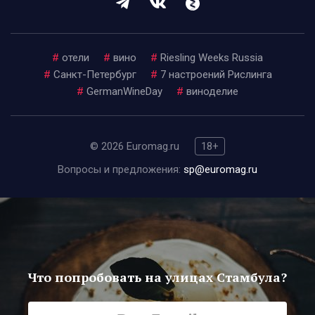
#
отели
#
вино
#
Riesling Weeks Russia
#
Санкт-Петербург
#
7 настроений Рислинга
#
GermanWineDay
#
виноделие
© 2026 Euromag.ru
18+
Вопросы и предложения:
sp@euromag.ru
Что попробовать на улицах Стамбула?