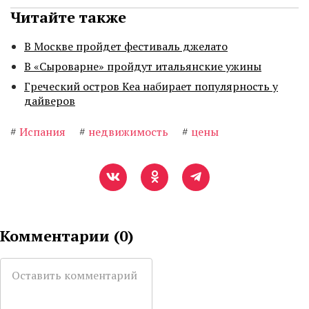
Читайте также
В Москве пройдет фестиваль джелато
В «Сыроварне» пройдут итальянские ужины
Греческий остров Кеа набирает популярность у
дайверов
#
Испания
#
недвижимость
#
цены
Комментарии (
0
)