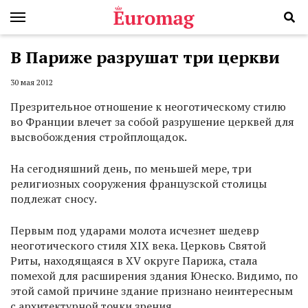
В Париже разрушат три церкви
30 мая 2012
Презрительное отношение к неоготическому стилю
во Франции влечет за собой разрушение церквей для
высвобождения стройплощадок.
На сегодняшний день, по меньшей мере, три
религиозных сооружения французской столицы
подлежат сносу.
Первым под ударами молота исчезнет шедевр
неоготического стиля XIX века. Церковь Святой
Риты, находящаяся в XV округе Парижа, стала
помехой для расширения здания Юнеско. Видимо, по
этой самой причине здание признано неинтересным
с архитектурной точки зрения.