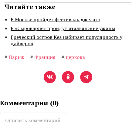
Читайте также
В Москве пройдет фестиваль джелато
В «Сыроварне» пройдут итальянские ужины
Греческий остров Кеа набирает популярность у
дайверов
#
Париж
#
Франция
#
церковь
Комментарии (
0
)