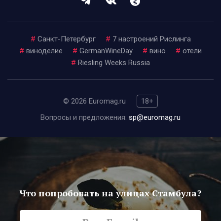
#
Санкт-Петербург
#
7 настроений Рислинга
#
виноделие
#
GermanWineDay
#
вино
#
отели
#
Riesling Weeks Russia
© 2026 Euromag.ru
18+
Вопросы и предложения:
sp@euromag.ru
Что попробовать на улицах Стамбула?