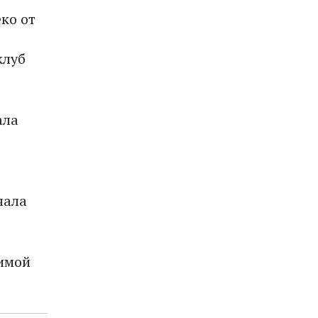
еко от
клуб
ала
чала
зимой