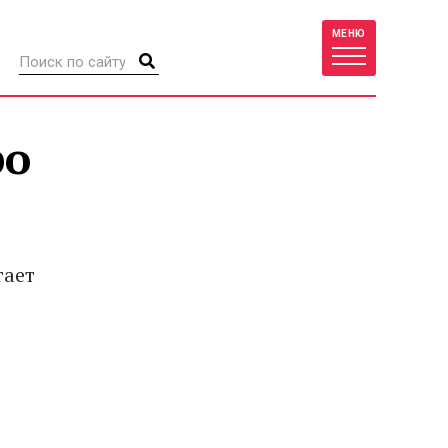
МЕНЮ
ро
гает