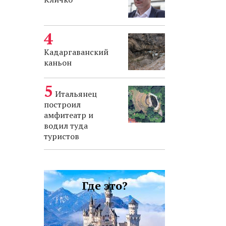
Кадаргаванский
каньон
Итальянец
построил
амфитеатр и
водил туда
туристов
Где это?