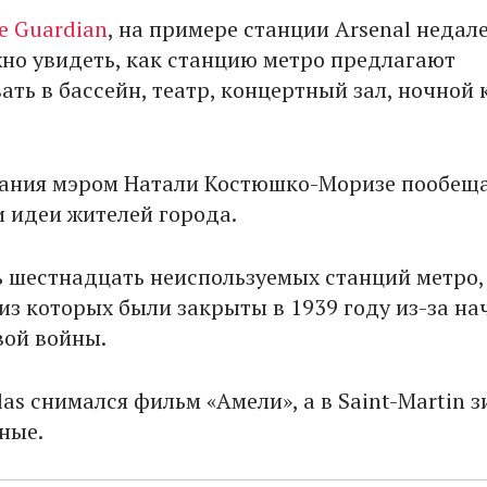
e Guardian
, на примере станции Arsenal недал
но увидеть, как станцию метро предлагают
ть в бассейн, театр, концертный зал, ночной 
.
рания мэром Натали Костюшко-Моризе пообещ
и идеи жителей города.
ь шестнадцать неиспользуемых станций метро,
из которых были закрыты в 1939 году из-за на
ой войны.
ilas снимался фильм «Амели», а в Saint-Martin 
ные.