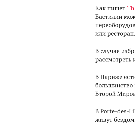
Как пишет
Th
Бастилии мож
переоборудова
или ресторан
В случае изб
рассмотреть 
В Париже ест
большинство 
Второй Миров
В Porte-des-L
живут бездом