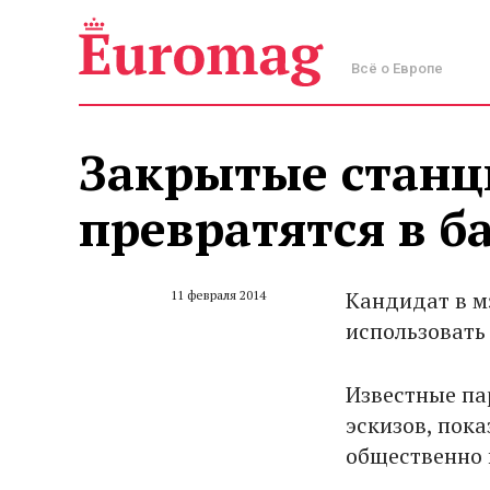
Всё о Европе
Закрытые станц
превратятся в б
Кандидат в м
11 февраля 2014
использовать
Известные па
эскизов, пок
общественно 