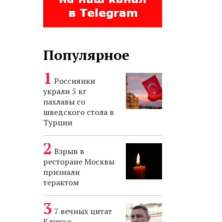
Популярное
Россиянки
украли 5 кг
пахлавы со
шведского стола в
Турции
Взрыв в
ресторане Москвы
признали
терактом
7 вечных цитат
Кличко