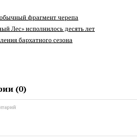
еобычный фрагмент черепа
ный Лес» исполнилось десять лет
ения бархатного сезона
ии (
0
)