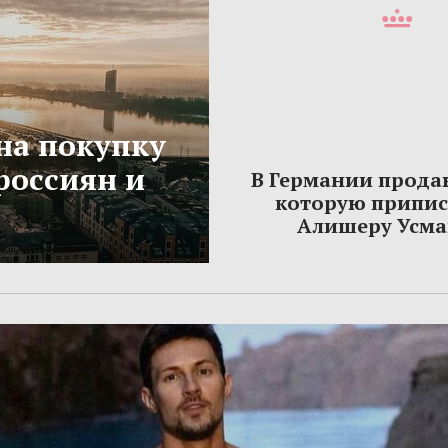
на покупку
россиян и
В Германии прода
которую припи
Алишеру Усма