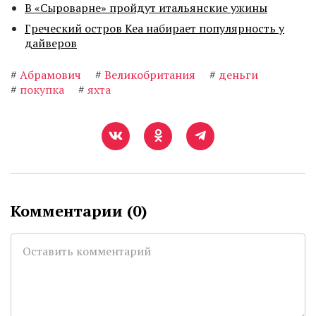
В «Сыроварне» пройдут итальянские ужины
Греческий остров Кеа набирает популярность у
дайверов
#
Абрамович
#
Великобритания
#
деньги
#
покупка
#
яхта
Комментарии (
0
)