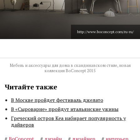
http://www.boconcept.com/ru-ru/
Мебель и аксессуары для дома в скандинавском стиле, новая
коллекция BoConcept 2015
Читайте также
В Москве пройдет фестиваль джелато
В «Сыроварне» пройдут итальянские ужины
Греческий остров Кеа набирает популярность у
дайверов
#
BoConcept
#
дизайн
#
дизайнер
#
интерьер