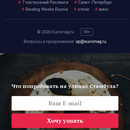
#
7 настроений Рислинга
#
Санкт-Петербург
#
Riesling Weeks Russia
#
отели
#
вино
© 2026 Euromag.ru
18+
Вопросы и предложения:
sp@euromag.ru
Что попробовать на улицах Стамбула?
Хочу узнать