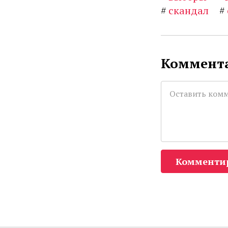
#
скандал
#
Коммента
Комменти