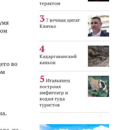
терактом
7 вечных цитат
умя
Кличко
том
Кадаргаванский
каньон
его во
ом
Итальянец
построил
амфитеатр и
водил туда
туристов
на.
ода, не