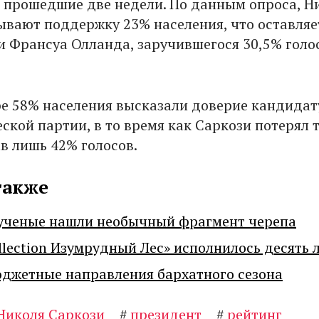
а прошедшие две недели. По данным опроса, Н
ывают поддержку 23% населения, что оставляе
и Франсуа Олланда, заручившегося 30,5% голо
ре 58% населения высказали доверие кандидат
ской партии, в то время как Саркози потерял 
ав лишь 42% голосов.
также
ученые нашли необычный фрагмент черепа
llection Изумрудный Лес» исполнилось десять 
джетные направления бархатного сезона
Николя Саркози
#
президент
#
рейтинг