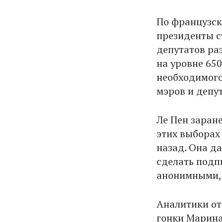
По французск
президенты с
депутатов раз
на уровне 65
необходимого
мэров и депу
Ле Пен заране
этих выборах 
назад. Она д
сделать подп
анонимными, 
Аналитики от
гонки Марина