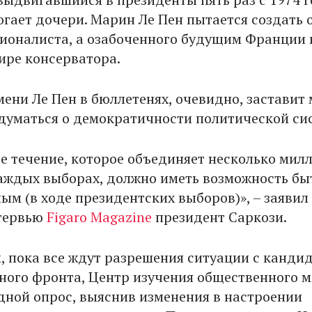
гает дочери. Марин Ле Пен пытается создать 
ционалиста, а озабоченного будущим Франции 
ире консерватора.
мени Ле Пен в бюллетенях, очевидно, заставит
думаться о демократичности политической си
е течение, которое объединяет несколько мил
аждых выборах, должно иметь возможность бы
ым (в ходе президентских выборов)», – заявил
нтервью
Figaro Magazine
президент Саркози.
, пока все ждут разрешения ситуации с канди
ного фронта, Центр изучения общественного м
дной опрос, выяснив изменения в настроении