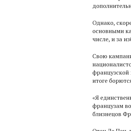
дополнительн
Однако, скор
основными ка
числе, и за и
Свою кампани
националисто
французской п
итоге борютс
«Я единственн
французам во
близнецов Фр
Отец Ле Пен, 