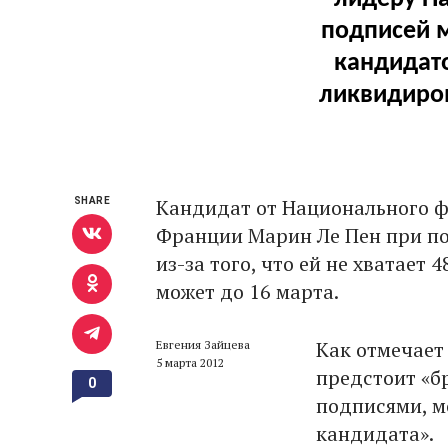
подписей м
кандидато
ликвидиров
Кандидат от Национального ф
SHARE
Франции Марин Ле Пен при по
из-за того, что ей не хватает
может до 16 марта.
Как отмечае
Евгения Зайцева
5 марта 2012
предстоит «бр
0
подписями, м
кандидата».