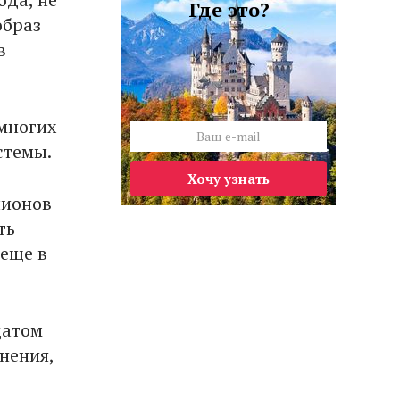
Где это?
образ
в
 многих
стемы.
Хочу узнать
лионов
ть
 еще в
датом
нения,