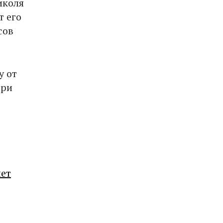
иколя
т его
сов
у от
три
лет