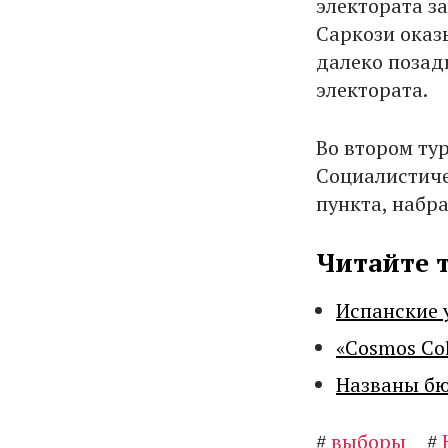
электората з
Саркози оказ
далеко позад
электората.
Во втором ту
Социалистиче
пункта, набр
Читайте 
Испанские 
«Cosmos Co
Названы бю
#
выборы
#