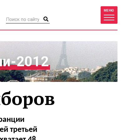
МЕНЮ
ии-2012
ыборов
Франции
ей третьей
хватает 48