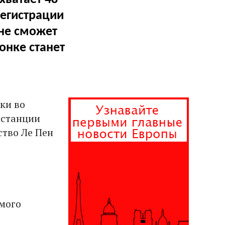
регистрации
 не сможет
онке станет
ки во
истанции
ство Ле Пен
мого