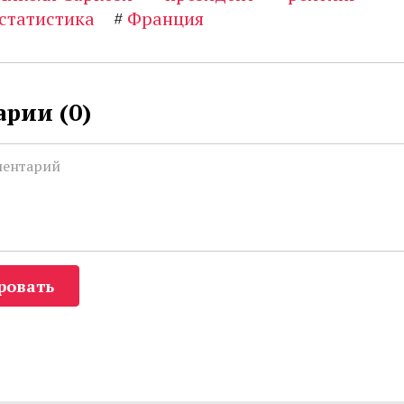
статистика
#
Франция
рии (
0
)
ровать