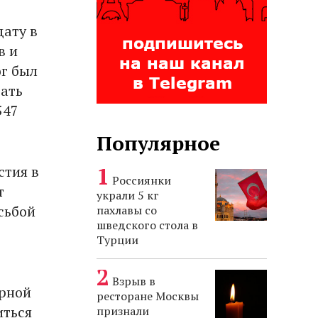
дату в
в и
ог был
рать
547
Популярное
стия в
Россиянки
т
украли 5 кг
сьбой
пахлавы со
шведского стола в
Турции
Взрыв в
орной
ресторане Москвы
иться
признали