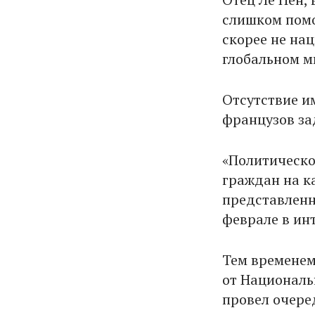
слишком помо
скорее не на
глобальном м
Отсутствие и
французов за
«Политическо
граждан на к
представленн
феврале в и
Тем временем
от Националь
провел очере