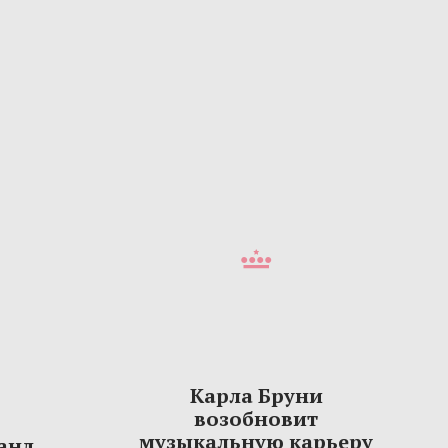
Карла Бруни
возобновит
музыкальную карьеру
анд