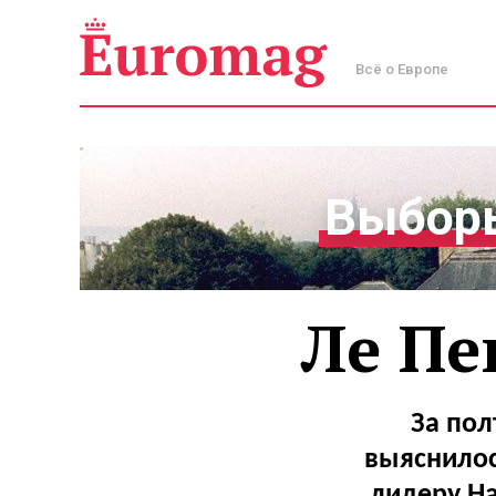
Всё о Европе
Выборы
Ле Пе
За пол
выяснилос
лидеру На