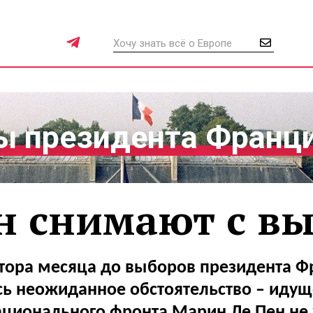
 президента Франц
н снимают с в
тора месяца до выборов президента 
ь неожиданное обстоятельство – идущ
ционального фронта Марин Ле Пен не 