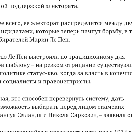
ой поддержкой электората.
ее всего, ее электорат распределится между дв
ндидатами, которые теперь начнут борьбу, в 
збирателей Марин Ле Пен.
ю Ле Пен выстроила по традиционному для
в шаблону – на резком отрицании существующ
олитике статус-кво, когда за власть в конечн
я социалисты и правоцентристы.
ая, кто способен перевернуть систему, дать
зможность выбирать перед лицом сиамских
ансуа Олланда и Никола Саркози», – заявила о
выдвигавшийся в президенты пять раз с 1974 г