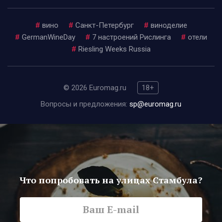
#
вино
#
Санкт-Петербург
#
виноделие
#
GermanWineDay
#
7 настроений Рислинга
#
отели
#
Riesling Weeks Russia
© 2026 Euromag.ru
18+
Вопросы и предложения:
sp@euromag.ru
Что попробовать на улицах Стамбула?