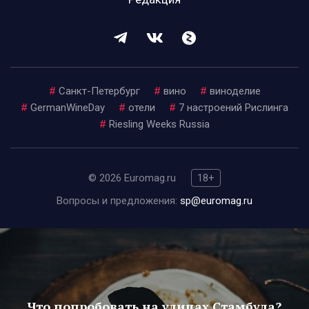
#
Санкт-Петербург
#
вино
#
виноделие
#
GermanWineDay
#
отели
#
7 настроений Рислинга
#
Riesling Weeks Russia
© 2026 Euromag.ru
18+
Вопросы и предложения:
sp@euromag.ru
Что попробовать на улицах Стамбула?