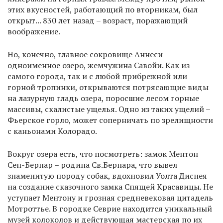
этих вкусностей, работающий по вторникам, был
открыт... 830 лет назад – возраст, поражающий
воображение.
Но, конечно, главное сокровище Аннеси –
одноименное озеро, жемчужина Савойи. Как из
самого города, так и с любой прибрежной или
горной тропинки, открываются потрясающие виды
на лазурную гладь озера, поросшие лесом горные
массивы, скалистые ущелья. Одно из таких ущелий –
Фьерское горло, может соперничать по зрелищности
с каньонами Колорадо.
Вокруг озера есть, что посмотреть: замок Ментон
Сен-Бернар – родина Св.Бернара, что вывел
знаменитую породу собак, вдохновил Уолта Диснея
на создание сказочного замка Спящей Красавицы. Не
уступает Ментону и грозная средневековая цитадель
Мотроттье. В городке Севрие находится уникальный
музей колоколов и действующая мастерская по их