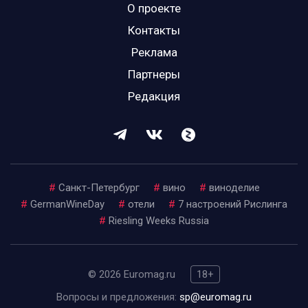
О проекте
Контакты
Реклама
Партнеры
Редакция
#
Санкт-Петербург
#
вино
#
виноделие
#
GermanWineDay
#
отели
#
7 настроений Рислинга
#
Riesling Weeks Russia
© 2026 Euromag.ru
18+
Вопросы и предложения:
sp@euromag.ru