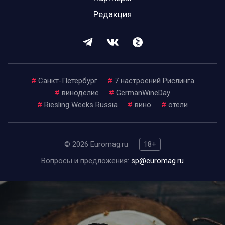
Редакция
#
Санкт-Петербург
#
7 настроений Рислинга
#
виноделие
#
GermanWineDay
#
Riesling Weeks Russia
#
вино
#
отели
© 2026 Euromag.ru
18+
Вопросы и предложения:
sp@euromag.ru