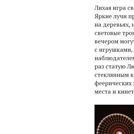
Лихая игра с
Яркие лучи п
на деревьях,
световые тро
вечером могу
с игрушками, 
наблюдателем
раз статую Л
стеклянным к
феерических 
места и кине