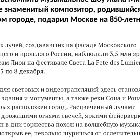
е знаменитый композитор, родившийся
м городе, подарил Москве на 850-лет
ых лучей, создававших на фасаде Московского
его и прошлого России, наблюдали 3,5 млн зр
сам Лион на фестивале Света La Fete des Lumier
5 по 8 декабря.
ля световых и видеотрансляций здесь станов
здания и монументы, а также реки Сона и Рона
рых расположен город. Расцвеченный лучами
 дрожащими огнями свечей, яркими фейервер
н в дни торжества похож на волшебную музык
иоткрыв ее, невольно щуришься от ослепитель