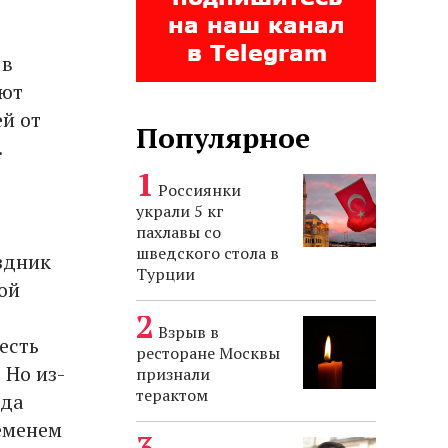
 в
ают
й от
Популярное
.
Россиянки
украли 5 кг
пахлавы со
шведского стола в
здник
Турции
ой
Взрыв в
есть
ресторане Москвы
 Но из-
признали
терактом
гда
еменем