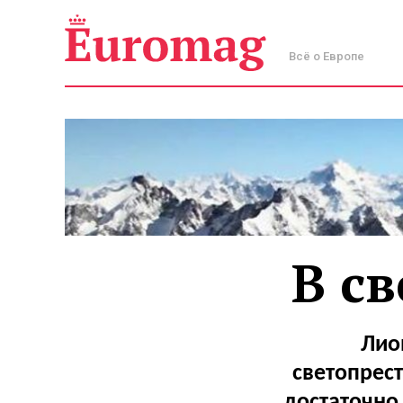
Всё о Европе
В с
Лио
светопрест
достаточно