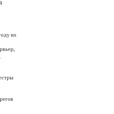
й
году их
рвьер,
д
сестры
ерегов
l