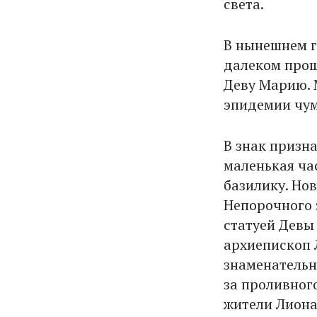
света.
В нынешнем го
далеком прош
Деву Марию. 
эпидемии чумы
В знак призн
маленькая ча
базилику. Но
Непорочного 
статуей Девы
архиепископ 
знаменательн
за проливног
жители Лиона