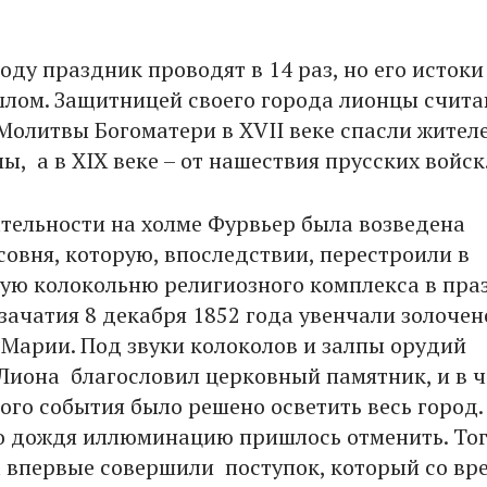
ду праздник проводят в 14 раз, но его истоки
лом. Защитницей своего города лионцы счит
Молитвы Богоматери в XVII веке спасли жителе
, а в XIX веке – от нашествия прусских войск
ательности на холме Фурвьер была возведена
совня, которую, впоследствии, перестроили в
вую колокольню религиозного комплекса в пра
зачатия 8 декабря 1852 года увенчали золочен
 Марии. Под звуки колоколов и залпы орудий
Лиона благословил церковный памятник, и в ч
ого события было решено осветить весь город.
о дождя иллюминацию пришлось отменить. То
 впервые совершили поступок, который со вр