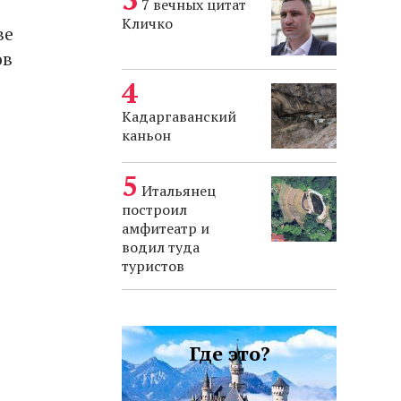
7 вечных цитат
Кличко
ве
ов
Кадаргаванский
каньон
Итальянец
построил
амфитеатр и
водил туда
туристов
Где это?