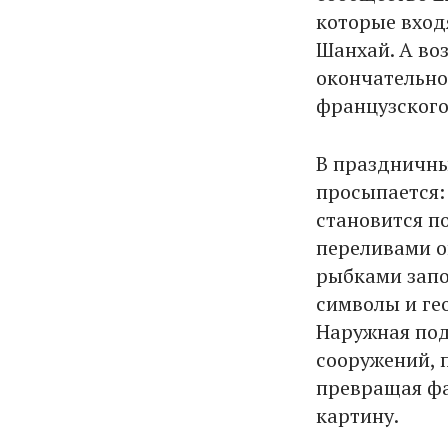
которые входя
Шанхай. А во
окончательно
французского
В праздничны
просыпается: 
становится п
переливами о
рыбками запо
символы и ге
Наружная под
сооружений, 
превращая ф
картину.