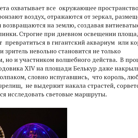
вета охватывает все окружающее пространство
ронзают воздух, отражаются от зеркал, разме
 и возвращаются на землю, создавая витиеваты
пинки. Строгие при дневном освещении площа
т превратиться в гигантский аквариум или ко
и зритель невольно становится не только
, но и участником волшебного действа. В пр
юдовика XIV на площади Белькур даже накрыл
олпаком, словно испугавшись, что король, лю
зрелищ, не выдержит накала страстей, сорветс
тся исследовать световые маршруты.