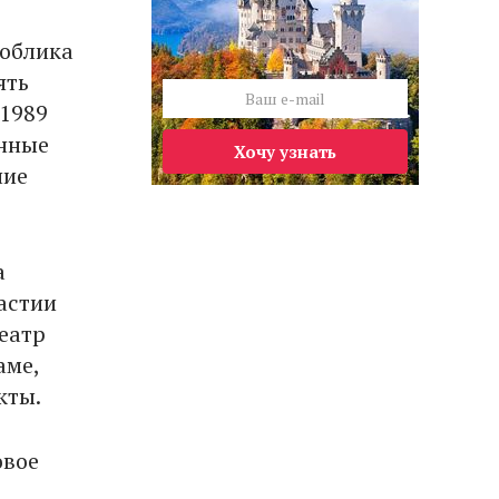
 облика
ять
 1989
енные
Хочу узнать
ние
а
астии
еатр
аме,
кты.
овое
в