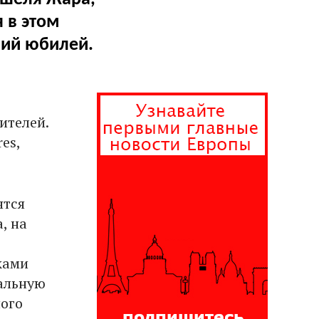
 в этом
ний юбилей.
ителей.
es,
ятся
, на
ками
альную
ного