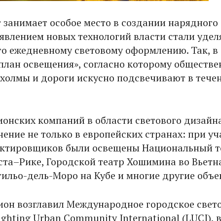
т занимает особое место в создании нарядного
оявлением новых технологий власти стали удел
го ежедневному световому оформлению. Так, в
«план освещения», согласно которому обществ
, холмы и дороги искусно подсвечивают в тече
ионских компаний в области светового дизайн
ение не только в европейских странах: при уч
ектировщиков были освещены Национальный т
оста–Рике, Городской театр Хошимина во Вьетн
тильо-дель-Моро на Кубе и многие другие объе
Лион возглавил Международное городское свет
ghting Urban Community International (LUCI), 