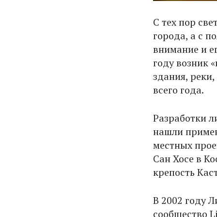
С тех пор све
города, а с п
внимание и е
году возник 
здания, реки
всего года.
Разработки л
нашли примен
местных про
Сан Хосе в К
крепость Кас
В 2002 году 
сообщество Li