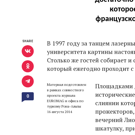
которо
французско
В 1997 году за танцем лазерн
SHARE
университета картины настоящ
Столько же гостей собирает и 
который ежегодно проходит с 
Площадками д
Материал подготовлен
в рамках совместного
исторические 
проекта журнала
0
EUROMAG и офиса по
слиянии кото
туризму Рона-Альпы
прожекторов,
16 августа 2014
вечерний Лио
шкатулку, пр