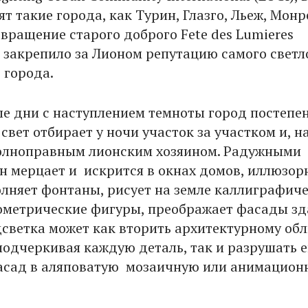
т такие города, как Турин, Глазго, Льеж, Монр
звращение старого доброго Fete des Lumieres
 закрепило за Лионом репутацию самого светл
 города.
е дни с наступлением темноты город постепе
свет отбирает у ночи участок за участком и, н
олноправным лионским хозяином. Радужными
н мерцает и искрится в окнах домов, иллюзо
лняет фонтаны, рисует на земле каллиграфич
ометрические фигуры, преображает фасады зд
светка может как вторить архитектурному об
подчеркивая каждую деталь, так и разрушать е
асад в аляповатую мозаичную или анимацион