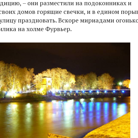
адицию, – они разместили на подоконниках и
своих домов горящие свечки, и в едином поры
улицу праздновать. Вскоре мириадами огоньк
зилика на холме Фурвьер.