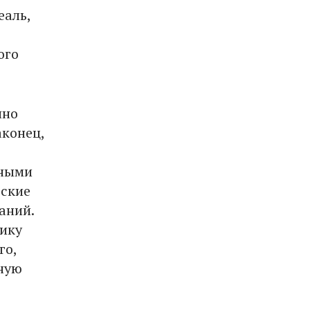
еаль,
ого
нно
аконец,
рными
еские
аний.
лику
го,
ную