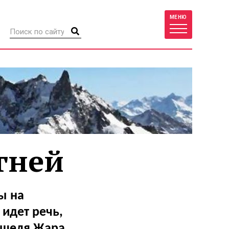
МЕНЮ
гней
ы на
 идет речь,
ишеля Жара,