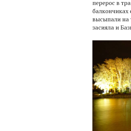
перерос в тр
балкончиках 
высыпали на 
засияла и Ба