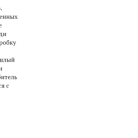
.
щенных
е
ди
робку
ошлый
и
битель
я с