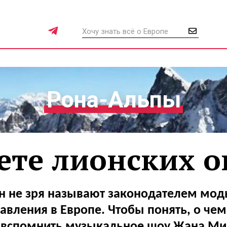
Рона-Альпы
вете лионских о
н не зря называют законодателем мод
авления в Европе. Чтобы понять, о чем
 вспомнить музыкальное шоу Жана М