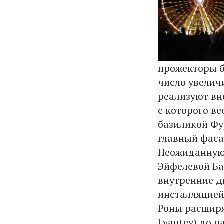
прожекторы б
число увелич
реализуют вно
с которого в
базиликой Фур
главный фаса
Неожиданную 
Эйфелевой Баш
внутренние д
инсталляцией
Роны расширя
Lyautey) до па