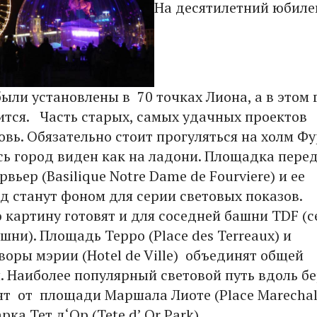
На десятилетний юбиле
ыли установлены в 70 точках Лиона, а в этом 
ится. Часть старых, самых удачных проектов
вь. Обязательно стоит прогуляться на холм Фу
есь город виден как на ладони. Площадка пере
вьер (Basilique Notre Dame de Fourviere) и ее
д станут фоном для серии световых показов.
картину готовят и для соседней башни TDF (
ни). Площадь Терро (Place des Terreaux) и
воры мэрии (Hotel de Ville) объединят общей
. Наиболее популярный световой путь вдоль б
т от площади Маршала Лиоте (Place Marecha
рка Тет д‘Ор (Tete d’ Or Park).