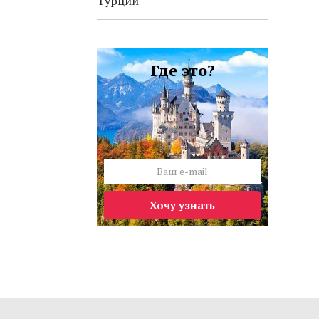
Турции
Где это?
Хочу узнать