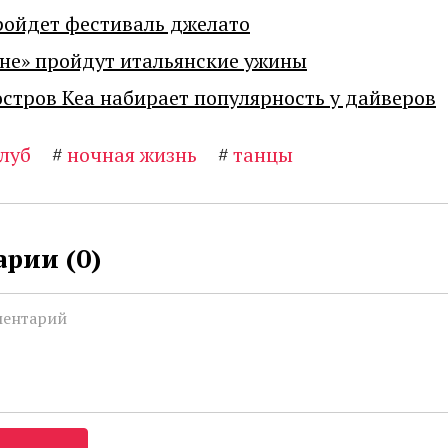
ройдет фестиваль джелато
не» пройдут итальянские ужины
остров Кеа набирает популярность у дайверов
луб
#
ночная жизнь
#
танцы
рии (
0
)