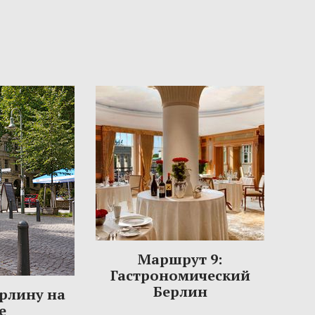
Маршрут 9:
Гастрономический
Берлин
ерлину на
е