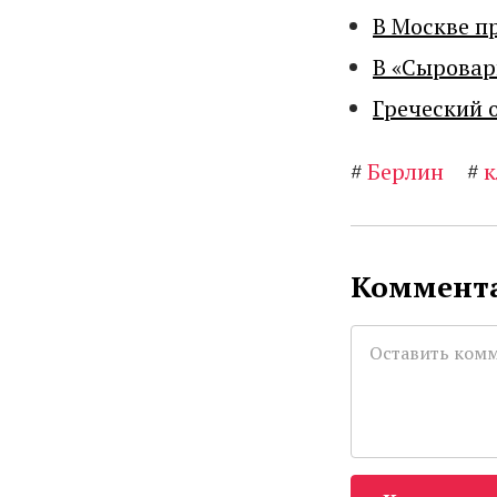
В Москве п
В «Сыровар
Греческий 
#
Берлин
#
к
Коммента