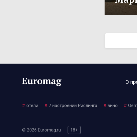
О пр
#
отели
#
7 настроений Рислинга
#
вино
#
Ger
© 2026 Euromag.ru
18+