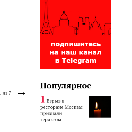
Популярное
1
из
7
Взрыв в
ресторане Москвы
признали
терактом