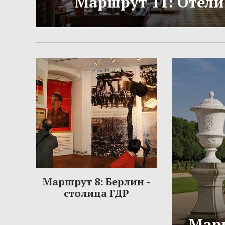
Маршрут 11: Отели
Маршрут 8: Берлин -
столица ГДР
Марш