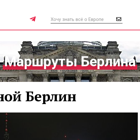
Маршруты Берлина
ной Берлин