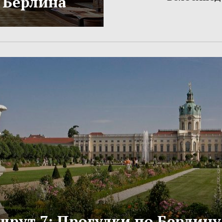
 Берлина
рут 7: Прогулки по Берлину