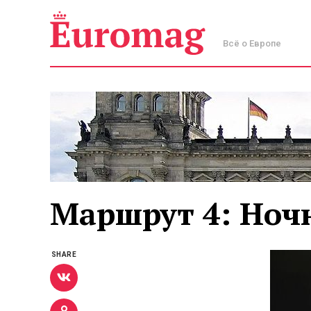
Всё о Европе
Маршрут 4: Ноч
SHARE