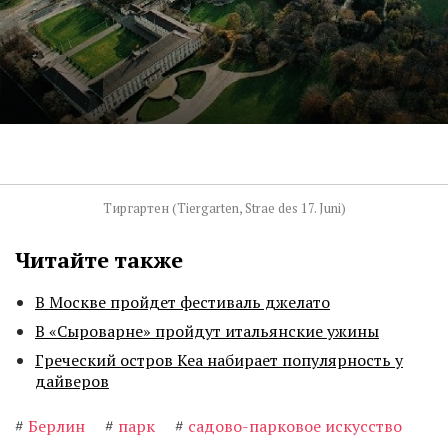
Тиргартен (Tiergarten, Strae des 17. Juni)
Читайте также
В Москве пройдет фестиваль джелато
В «Сыроварне» пройдут итальянские ужины
Греческий остров Кеа набирает популярность у
дайверов
#
Берлин
#
парк
#
садово-парковое искусство