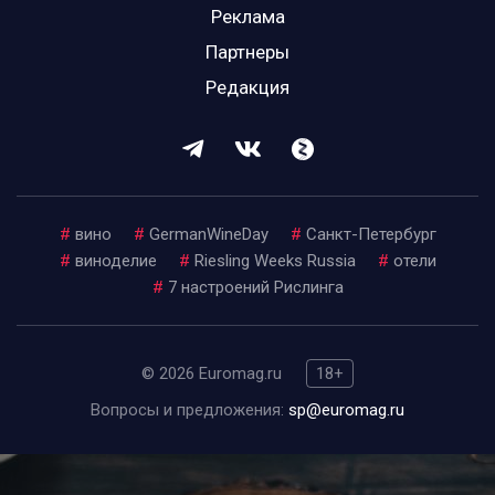
Реклама
Партнеры
Редакция
#
вино
#
GermanWineDay
#
Санкт-Петербург
#
виноделие
#
Riesling Weeks Russia
#
отели
#
7 настроений Рислинга
© 2026 Euromag.ru
18+
Вопросы и предложения:
sp@euromag.ru