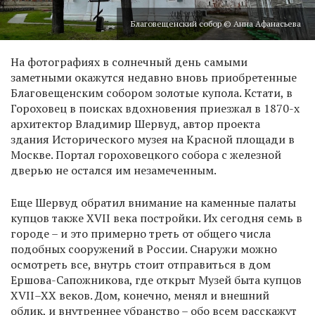
Благовещенский собор © Анна Афанасьева
На фотографиях в солнечный день самыми
заметными окажутся недавно вновь приобретенные
Благовещенским собором золотые купола. Кстати, в
Гороховец в поисках вдохновения приезжал в 1870-х
архитектор Владимир Шервуд, автор проекта
здания Исторического музея на Красной площади в
Москве. Портал гороховецкого собора с железной
дверью не остался им незамеченным.
Еще Шервуд обратил внимание на каменные палаты
купцов также XVII века постройки. Их сегодня семь в
городе – и это примерно треть от общего числа
подобных сооружений в России. Снаружи можно
осмотреть все, внутрь стоит отправиться в дом
Ершова-Сапожникова, где открыт Музей быта купцов
XVII–XX веков. Дом, конечно, менял и внешний
облик, и внутреннее убранство – обо всем расскажут