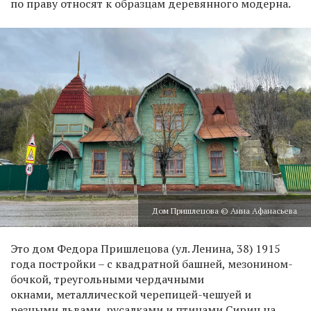
по праву относят к образцам деревянного модерна.
Дом Пришлецова © Анна Афанасьева
Это дом Федора Пришлецова (ул. Ленина, 38) 1915
года постройки – с квадратной башней, мезонином-
бочкой, треугольными чердачными
окнами, металлической черепицей-чешуей и
резными львами, русалками и птицами Сирин на