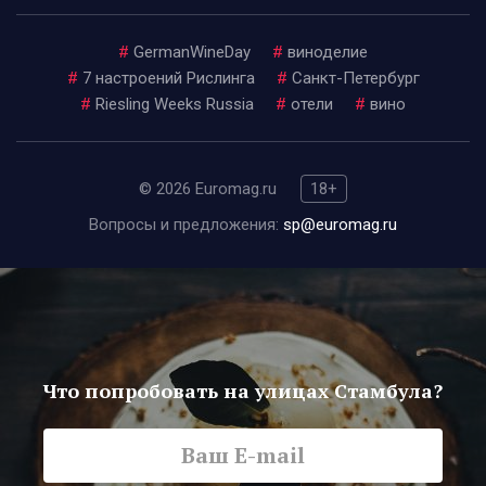
#
GermanWineDay
#
виноделие
#
7 настроений Рислинга
#
Санкт-Петербург
#
Riesling Weeks Russia
#
отели
#
вино
© 2026 Euromag.ru
18+
Вопросы и предложения:
sp@euromag.ru
Что попробовать на улицах Стамбула?