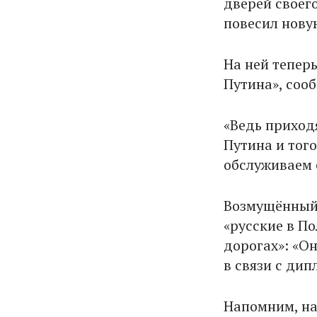
дверей своег
повесил нову
На ней теперь
Путина», соо
«Ведь приход
Путина и того
обслуживаем 
Возмущённый 
«русские в По
дорогах»: «О
в связи с ди
Напомним, на