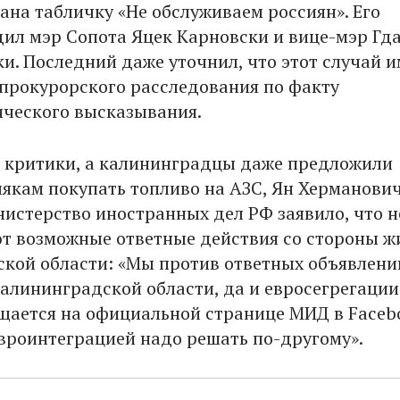
ана табличку «Не обслуживаем россиян». Его
дил мэр Сопота Яцек Карновски и вице-мэр Гд
и. Последний даже уточнил, что этот случай и
прокурорского расследования по факту
ческого высказывания.
 критики, а калининградцы даже предложили
лякам покупать топливо на АЗС, Ян Херманович
нистерство иностранных дел РФ заявило, что н
 возможные ответные действия со стороны ж
кой области: «Мы против ответных объявлени
Калининградской области, да и евросегрегации
бщается на официальной странице МИД в Facebo
вроинтеграцией надо решать по-другому».