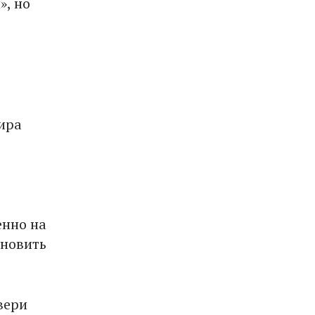
», но
ира
енно на
ановить
вери