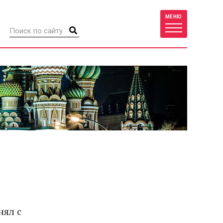
МЕНЮ
нял с