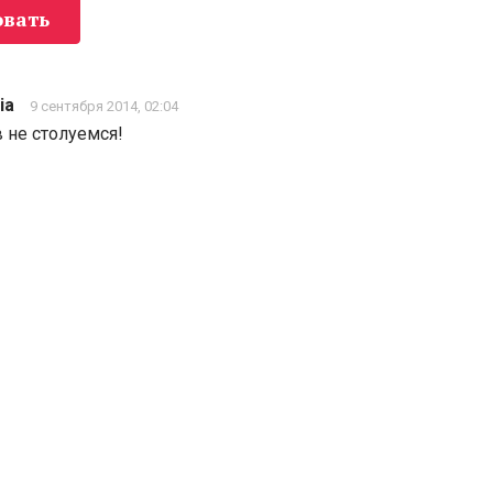
вать
ia
9 сентября 2014, 02:04
 не столуемся!