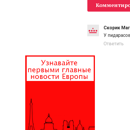
Комментиро
Скорик Mar
У пидарасов
Ответить