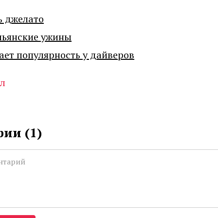
ь джелато
льянские ужины
ает популярность у дайверов
л
ии (
1
)