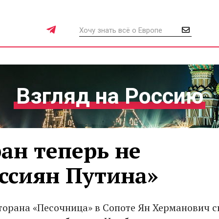
Взгляд на Россию
ан теперь не
ссиян Путина»
торана «Песочница» в Сопоте Ян Херманович с