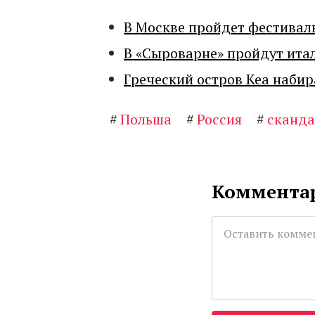
В Москве пройдет фестивал
В «Сыроварне» пройдут ита
Греческий остров Кеа набир
#
Польша
#
Россия
#
сканда
Комментар