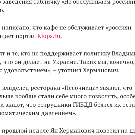
о заведения табличку «Не обслуживаем россиян
ю.
 написано, что кафе не обслуживает «россиян
бщает портал
Klops.ru
.
ят и те, кто не поддерживает политику Владим
, что он делает на Украине. Таких мы, конечно,
с удовольствием», − уточнил Херманович.
владелец ресторана «Песочница» заявил, что
льше вообще стали себе много позволять, особ
ни знают, что сотрудники ГИБДД боятся их ост
пломатическим давлением».
 прошлой неделе Ян Херманович повесил на д