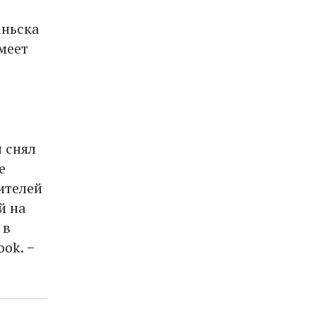
аньска
меет
 снял
е
ителей
й на
 в
ok. −