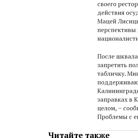
своего рестор
действия осу
Мацей Лисицк
перспективы 
националисти
После шквала
запретить по
табличку. Ми
поддерживают
Калининградс
заправках в 
целом, − соо
Проблемы с е
Читайте также