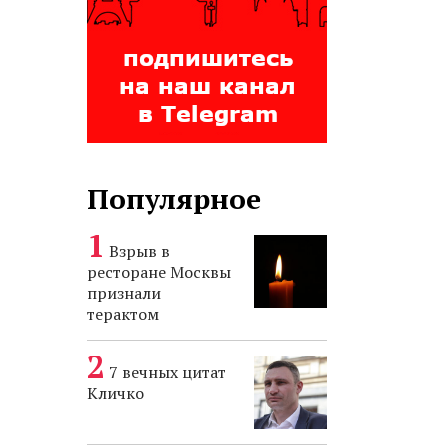
Популярное
Взрыв в
ресторане Москвы
признали
терактом
7 вечных цитат
Кличко