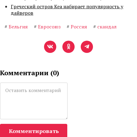
Греческий остров Кеа набирает популярность у
дайверов
#
Бельгия
#
Евросоюз
#
Россия
#
скандал
Комментарии (
0
)
Комментировать