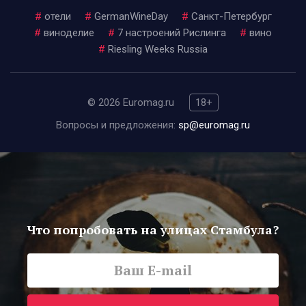
#
отели
#
GermanWineDay
#
Санкт-Петербург
#
виноделие
#
7 настроений Рислинга
#
вино
#
Riesling Weeks Russia
© 2026 Euromag.ru
18+
Вопросы и предложения:
sp@euromag.ru
Что попробовать на улицах Стамбула?