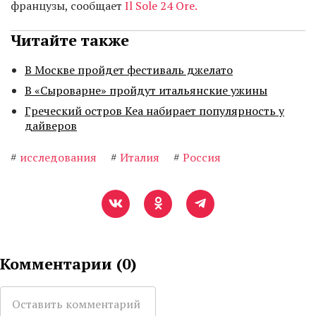
французы, сообщает
Il Sole 24 Ore.
Читайте также
В Москве пройдет фестиваль джелато
В «Сыроварне» пройдут итальянские ужины
Греческий остров Кеа набирает популярность у
дайверов
#
исследования
#
Италия
#
Россия
Комментарии (
0
)