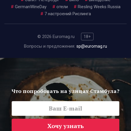
#
GermanWineDay
#
отели
#
Riesling Weeks Russia
#
7 настроений Рислинга
© 2026 Euromag.ru
18+
Вопросы и предложения:
sp@euromag.ru
Что попробовать на улицах Стамбула?
Хочу узнать