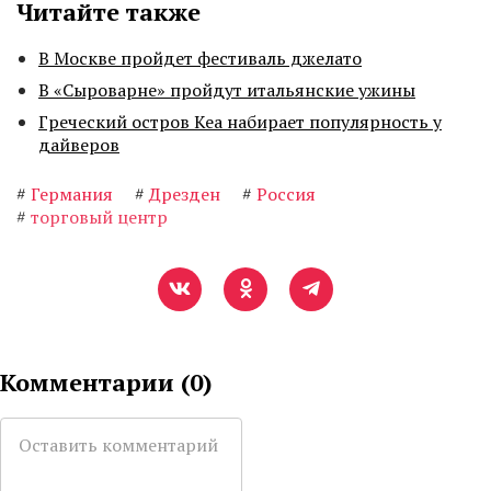
Читайте также
В Москве пройдет фестиваль джелато
В «Сыроварне» пройдут итальянские ужины
Греческий остров Кеа набирает популярность у
дайверов
#
Германия
#
Дрезден
#
Россия
#
торговый центр
Комментарии (
0
)