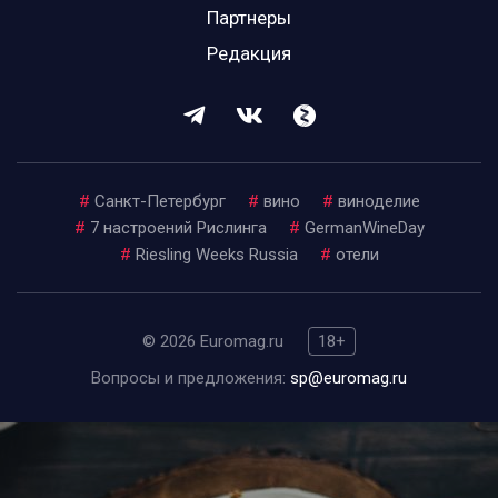
Партнеры
Редакция
#
Санкт-Петербург
#
вино
#
виноделие
#
7 настроений Рислинга
#
GermanWineDay
#
Riesling Weeks Russia
#
отели
© 2026 Euromag.ru
18+
Вопросы и предложения:
sp@euromag.ru