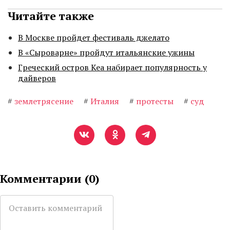
Читайте также
В Москве пройдет фестиваль джелато
В «Сыроварне» пройдут итальянские ужины
Греческий остров Кеа набирает популярность у
дайверов
#
землетрясение
#
Италия
#
протесты
#
суд
Комментарии (
0
)