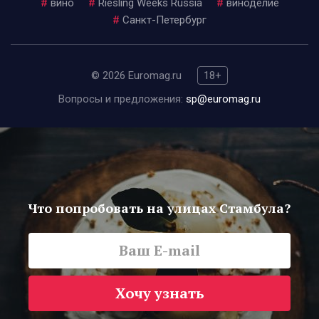
#
вино
#
Riesling Weeks Russia
#
виноделие
#
Санкт-Петербург
© 2026 Euromag.ru
18+
Вопросы и предложения:
sp@euromag.ru
Что попробовать на улицах Стамбула?
Хочу узнать