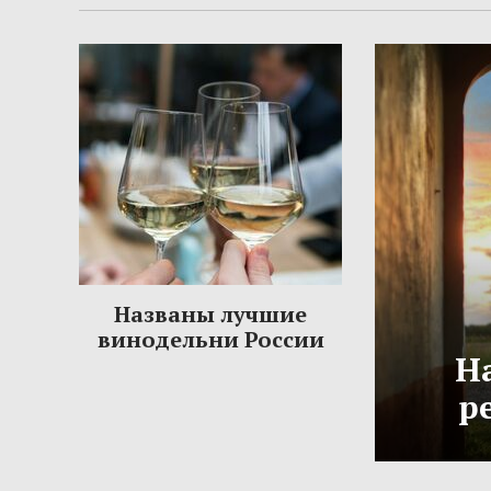
Названы лучшие
винодельни России
Н
р