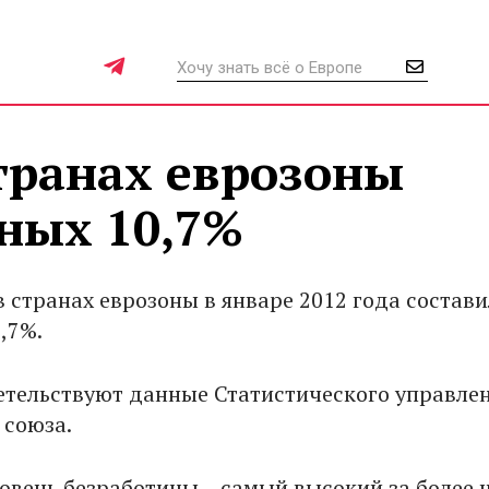
транах еврозоны
ных 10,7%
в странах еврозоны в январе 2012 года состав
,7%.
етельствуют данные Статистического управле
 союза.
овень безработицы – самый высокий за более 