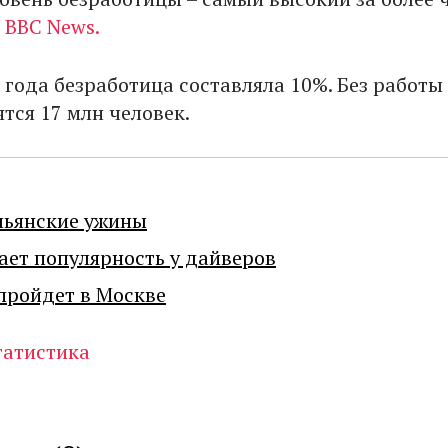
т
BBC News.
 года безработица составляла 10%. Без работы 
тся 17 млн человек.
льянские ужины
ает популярность у дайверов
пройдет в Москве
татистика