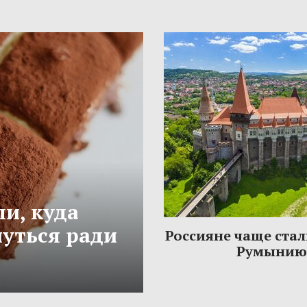
и, куда
нуться ради
Россияне чаще стал
Румынию