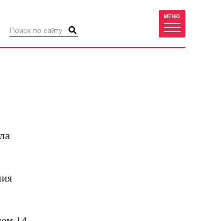
МЕНЮ
ила
ния
чем 14