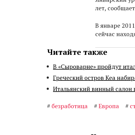
лет, сообщае
В январе 2011
сейчас находя
Читайте также
В «Сыроварне» пройдут ита
Греческий остров Кеа набир
Итальянский винный салон 
#
безработица
#
Европа
#
с