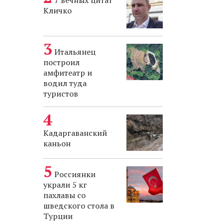
7 вечных цитат
Кличко
Итальянец
построил
амфитеатр и
водил туда
туристов
Кадаргаванский
каньон
Россиянки
украли 5 кг
пахлавы со
шведского стола в
Турции